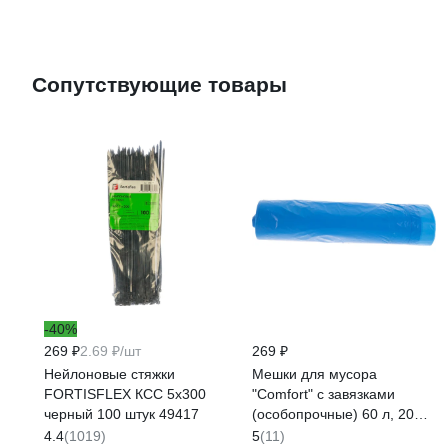
Сопутствующие товары
-40%
269 ₽
2.69 ₽/шт
269 ₽
Нейлоновые стяжки
Мешки для мусора
FORTISFLEX КСС 5х300
"Comfort" с завязками
черный 100 штук 49417
(особопрочные) 60 л, 20
шт. Stayer 39155-60
4.4
(1019)
5
(11)