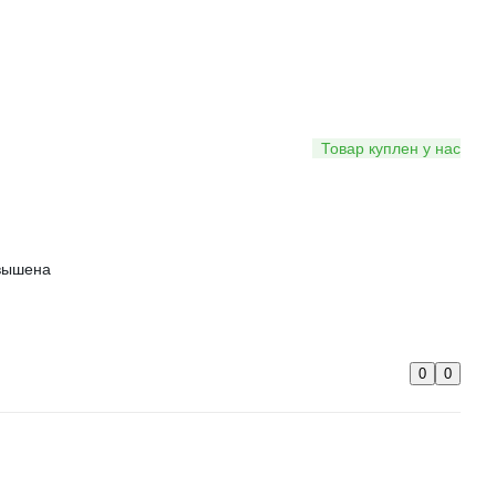
Товар куплен у нас
авышена
0
0