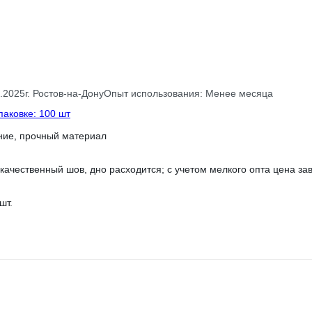
.2025
г. Ростов-на-Дону
Опыт использования: Менее месяца
паковке: 100 шт
ние, прочный материал
екачественный шов, дно расходится; с учетом мелкого опта цена з
шт.