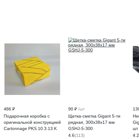
486 ₽
90 ₽
/шт
13
Подарочная коробка с
Щетка-сметка Gigant 5-ти
Не
оригинальной конструкцией
рядная, 300х38х17 мм
Gi
Cartonnage PKS.10.3.13.K
GSHJ-5-300
шт
4.6
(113)
4.2