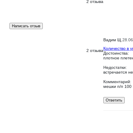
2 отзыва
Написать отзыв
Вадим Щ.
28.06
Количество в у
2 отзыва
Достоинства:
плотное плете
Недостатки:
встречается н
Комментарий:
мешки п/п 100 
Ответить