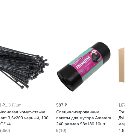
0 ₽
1.3 ₽/шт
587 ₽
167 ₽
/
йлоновая хомут-стяжка
Специализированные
Гофро
gant 3,6х200 черный, 100
пакеты для мусора Amatera
ДхШхВ 
 G/1/4
240 размер 93x130 10шт
марка Т
AMA2108
FEFCO 
(350)
5
(10)
4.8
(13)