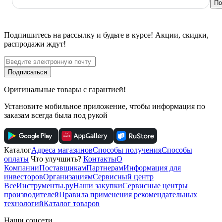
По
Подпишитесь
на рассылку
и будьте в курсе! Акции, скидки,
распродажи ждут!
Подписаться
Оригинальные товары с гарантией!
Установите мобильное приложение, чтобы информация по
заказам всегда была под рукой
Каталог
Адреса магазинов
Способы получения
Способы
оплаты
Что улучшить?
Контакты
О
Компании
Поставщикам
Партнерам
Информация для
инвесторов
Организациям
Сервисный центр
ВсеИнструменты.ру
Наши закупки
Сервисные центры
производителей
Правила применения рекомендательных
технологий
Каталог товаров
Наши соцсети