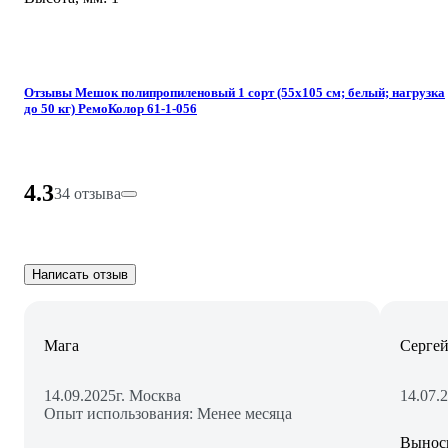
Отзывы Мешок полипропиленовый 1 сорт (55x105 см; белый; нагрузка
до 50 кг) РемоКолор 61-1-056
4.3
34 отзыва
Написать отзыв
Мага
Сергей
14.09.2025
г. Москва
14.07.
Опыт использования: Менее месяца
Выноси