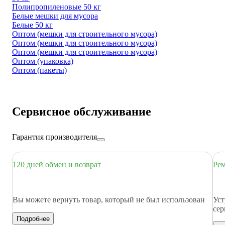
Полипропиленовые 50 кг
Белые мешки для мусора
Белые 50 кг
Оптом (мешки для строительного мусора)
Оптом (мешки для строительного мусора)
Оптом (мешки для строительного мусора)
Оптом (упаковка)
Оптом (пакеты)
Сервисное обслуживание
Гарантия производителя
120 дней обмен и возврат
Рем
Вы можете вернуть товар, который не был использован
Уст
сер
Подробнее