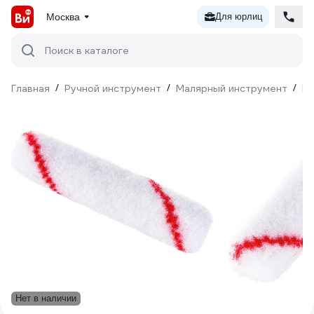
Москва
Для юрлиц
Поиск в каталоге
Главная
/
Ручной инструмент
/
Малярный инструмент
/
Ва
Нет в наличии