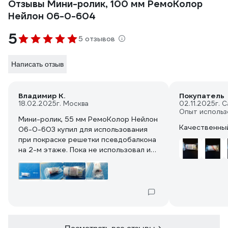
Отзывы Мини-ролик, 100 мм РемоКолор
Нейлон 06-0-604
5
5 отзывов
Написать отзыв
Владимир К.
Покупатель
18.02.2025
г. Москва
02.11.2025
г. 
Опыт использ
Мини-ролик, 55 мм РемоКолор Нейлон
Качественный
06-0-603 купил для использования
при покраске решетки псевдобалкона
на 2-м этаже. Пока не использовал из-
за сезонных ограничений. Но вещь
вполне годная и свою задачу точно
выполнит.