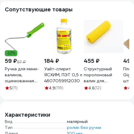
Сопутствующие товары
-12%
59 ₽
184 ₽
455 ₽
490
67 ₽
Ручка для мини-
Уайт-спирит
Структурный
Плос
валиков,
ЯСХИМ, ПЭТ 0,5 л
поролоновый
Giga
оцинкованная
4607059912030
валик для
шт. 
(110-150 мм, 6 мм)
декоративных
(11)
(118)
(12)
5
4.9
4.6
4.7
СИБРТЕХ 80578
работ Boldrini
77010
Характеристики
Вид
малярный
Тип
ролик без ручки
Длина
100 мм