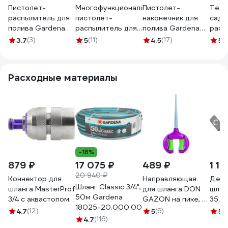
Пистолет-
Многофункциональный
Пистолет-
Теле
распылитель для
пистолет-
наконечник для
садо
полива Gardena
распылитель для
полива Gardena
расп
EcoLine 18910-
полива Gardena
Comfort 18303-
AMIG
3.7
(3)
5
(11)
4.5
(17)
5
(
20.000.00
Comfort 18323-
20.000.00
20.000.00
Расходные материалы
-18%
879 ₽
17 075 ₽
489 ₽
1 19
20 940 ₽
Коннектор для
Направляющая
Держ
Шланг Classic 3/4",
шланга MasterProf
для шланга DON
шлан
50м Gardena
3/4 с аквастопом
GAZON на пике, 2
35.6
18025-20.000.00
соединитель
ролика 1/6/24
4.7
(12)
5
(6)
5
(1
латунь
4.7
(116)
096-3002 42331