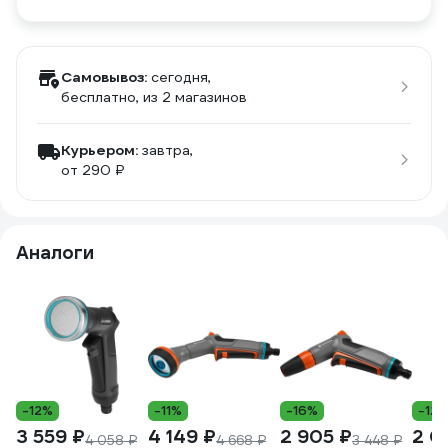
Самовывоз:
сегодня,
бесплатно
, из 2 магазинов
Курьером:
завтра,
от 290 ₽
Аналоги
-12%
-11%
-16%
-12
3 559 ₽
4 149 ₽
2 905 ₽
2 0
4 058 ₽
4 668 ₽
3 448 ₽