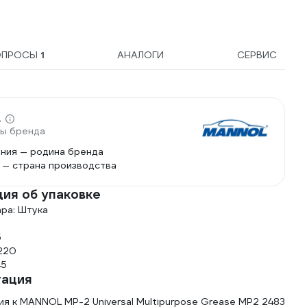
ОПРОСЫ
1
АНАЛОГИ
СЕРВИС
L
ры бренда
ния — родина бренда
 — страна производства
ия об упаковке
ара: Штука
5
 220
45
тация
ия к MANNOL MP-2 Universal Multipurpose Grease MP2 2483