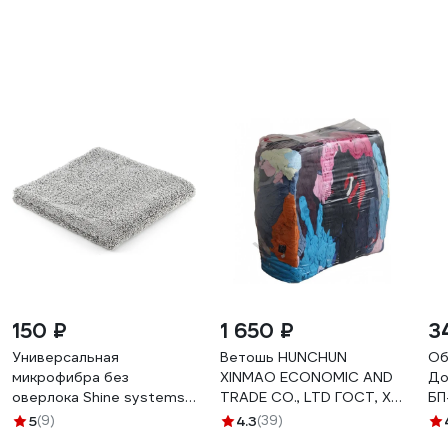
150 ₽
1 650 ₽
3
Универсальная
Ветошь HUNCHUN
Об
микрофибра без
XINMAO ECONOMIC AND
До
оверлока Shine systems
TRADE CO., LTD ГОСТ, ХБ
БП
edgeless 40x40 см, 400
цветной трикотаж,
5
(9)
4.3
(39)
г/м2, цвет серый SS446
брикет 10 кг 3051250