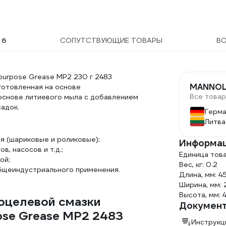
Ы
6
СОПУТСТВУЮЩИЕ ТОВАРЫ
В
purpose Grease MP2 230 г 2483
MANNO
готовленная на основе
Все това
основе литиевого мыла с добавлением
адок.
Герма
Литва
я (шариковые и роликовые);
Информац
, насосов и т.д.;
Единица тов
ой;
Вес, кг: 0.2
 общеиндустриального применения.
Длина, мм: 4
Ширина, мм:
Высота, мм: 
оцелевой смазки
Докумен
ose Grease MP2 2483
Инструкц