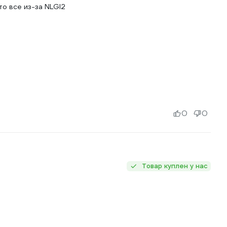
о все из-за NLGI2
0
0
Товар куплен у нас