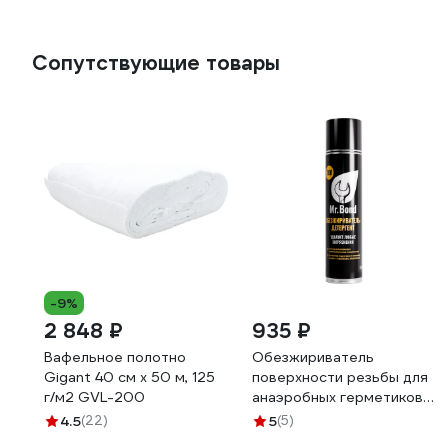
Сопутствующие товары
-9%
2 848 ₽
935 ₽
Вафельное полотно
Обезжириватель
Gigant 40 см х 50 м, 125
поверхности резьбы для
г/м2 GVL-200
анаэробных герметиков
Mr.Bond 700
4.5
(22)
5
(5)
MB402700650