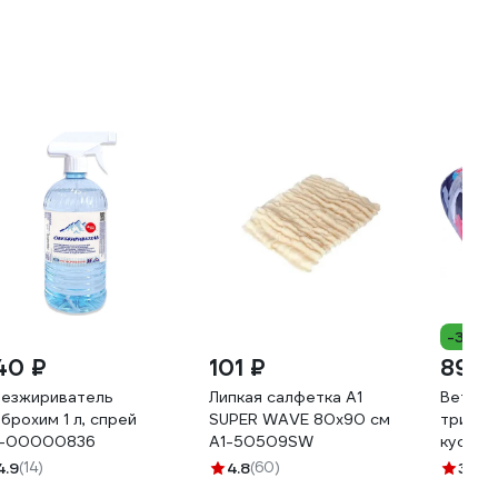
-37%
40 ₽
101 ₽
899 
езжириватель
Липкая салфетка А1
Ветошь
брохим 1 л, спрей
SUPER WAVE 80x90 см
трикот
-00000836
А1-50509SW
куски,
4.9
(14)
4.8
(60)
3.6
(8