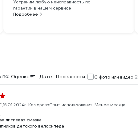
Устраним любую неисправность по
гарантии в нашем сервисе
Подробнее
 по:
Оценке
Дате
Полезности
2
С фото или видео
.
15.01.2024
г. Кемерово
Опыт использования: Менее месяца
:
ая литиевая смазка
ипников детского велосипеда