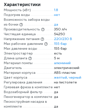
Характеристики
Мощность (кВт)
1.8
Подогрев воды
нет
Возможность забора воды
из бочки
да
Производительность
350 л/ч
Чистящая единица
54250
Напряжение питания
220/230 В
Мах рабочее давление
155 бар
Max давление воды
155 бар
Электростартер
есть
Длина шланга
5 м
Материал помпы
алюминий
Двигатель
электрический
Материал корпуса
ABS-пластик
Цвет корпуса
желтый, черный
Регулировка давления
на пистолете
Грязевая фреза в комплекте
нет
Водозаборный фильтр
да
Пеногенератор в комплекте
да
Пескоструйная насадка в
комплекте
да