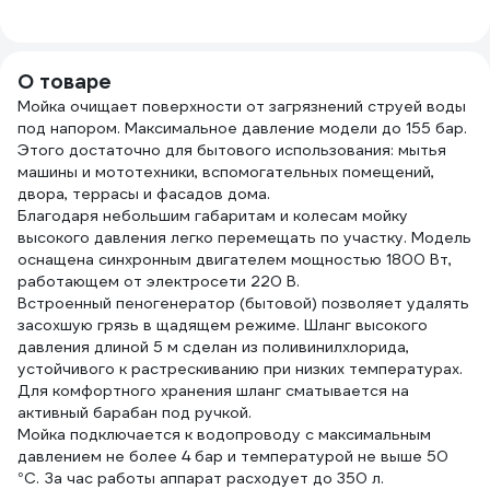
Профитт
4603740921381
курок Динго
Andy
0102785-RCS
4610326360397
атм,
О товаре
Мойка очищает поверхности от загрязнений струей воды
под напором. Максимальное давление модели до 155 бар.
Этого достаточно для бытового использования: мытья
машины и мототехники, вспомогательных помещений,
двора, террасы и фасадов дома.
Благодаря небольшим габаритам и колесам мойку
высокого давления легко перемещать по участку. Модель
оснащена синхронным двигателем мощностью 1800 Вт,
работающем от электросети 220 В.
Встроенный пеногенератор (бытовой) позволяет удалять
засохшую грязь в щадящем режиме. Шланг высокого
давления длиной 5 м сделан из поливинилхлорида,
устойчивого к растрескиванию при низких температурах.
Для комфортного хранения шланг сматывается на
активный барабан под ручкой.
Мойка подключается к водопроводу с максимальным
давлением не более 4 бар и температурой не выше 50
°C. За час работы аппарат расходует до 350 л.