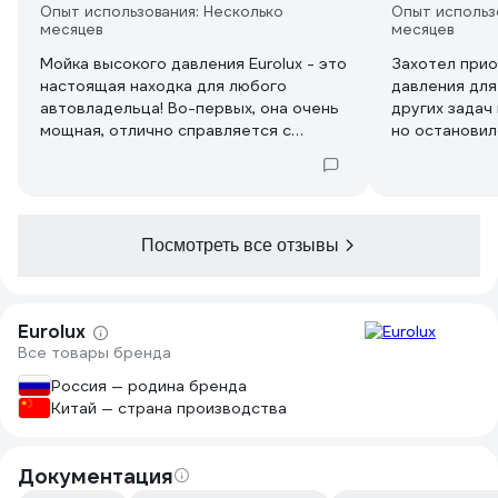
Опыт использования: Несколько
Опыт использ
месяцев
месяцев
Мойка высокого давления Eurolux - это
Захотел прио
настоящая находка для любого
давления для
автовладельца! Во-первых, она очень
других задач
мощная, отлично справляется с
но остановил
грязью и пылью, даже с въевшимися
FG и не пожа
пятнами. Во-вторых, у нее есть
любыми загря
несколько режимов работы, так что
машине до въ
можно выбрать оптимальную силу
тротуарной п
струи для разных задач. Я мою не
Посмотреть все отзывы
только машину, но и фасады дома,
даже садовую мебель чищу. В-
третьих, она легкая и компактная, ее
Eurolux
удобно хранить и транспортировать.
Все товары бренда
В комплекте есть все необходимые
насадки, так что можно использовать
Россия — родина бренда
ее для разных целей. Еще важный
Китай — страна производства
момент - расход воды. У мойки Eurolux
он очень маленький, что экономит
деньги и сберегает природу. Покупкой
Документация