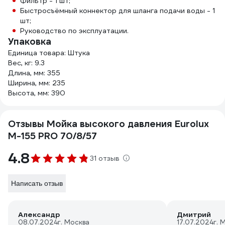
Фильтр - 1 шт;
Быстросъёмный коннектор для шланга подачи воды - 1
шт;
Руководство по эксплуатации.
Упаковка
Единица товара: Штука
Вес, кг: 9.3
Длина, мм: 355
Ширина, мм: 235
Высота, мм: 390
Отзывы Мойка высокого давления Eurolux
M-155 PRO 70/8/57
4.8
31 отзыв
Написать отзыв
Александр
Дмитрий
08.07.2024
г. Москва
17.07.2024
г. 