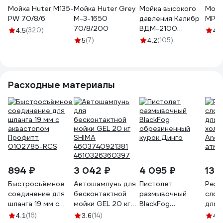
Мойка Huter M135-
Мойка Huter Grey
Мойка высокого
Мойк
РW 70/8/6
M-3-1650
давления Калибр
МР-1
70/8/200
ВДМ-2100
(320)
4.5
4.5
00000064369
(7)
(105)
5
4.2
Расходные материалы
894 ₽
3 042 ₽
4 095 ₽
13 
Быстросъёмное
Автошампунь для
Пистолет
Рези
соединение для
бесконтактной
размывочный
слой
шланга 19 мм с
мойки GEL 20 кг
BlackFog
для 
аквастопом
SHIMA
обрезиненный
холо
(16)
(14)
4.1
3.6
4.8