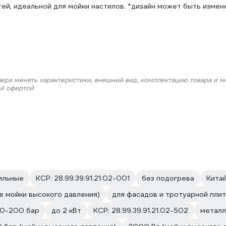
ей, идеальной для мойки настилов. *дизайн может быть измен
лера менять характеристики, внешний вид, комплектацию товара и м
ой офертой
ильные
КСР: 28.99.39.91.21.02-001
без подогрева
Кита
е мойки высокого давления)
для фасадов и тротуарной плит
50-200 бар
до 2 кВт
КСР: 28.99.39.91.21.02-502
металл