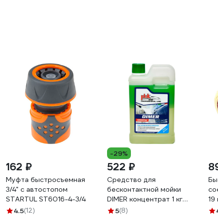
-29%
162 ₽
522 ₽
8
Муфта быстросъемная
Средство для
Бы
3/4" с автостопом
бесконтактной мойки
со
STARTUL ST6016-4-3/4
DIMER концентрат 1 кг
19
Atas A4464
Пр
4.5
(12)
5
(8)