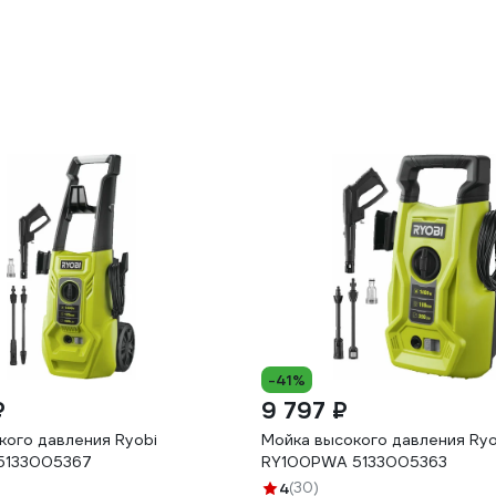
-41%
₽
9 797 ₽
кого давления Ryobi
Мойка высокого давления Ryo
5133005367
RY100PWA 5133005363
4
(30)