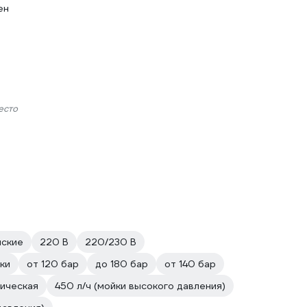
ен
есто
йские
220 В
220/230 В
ки
от 120 бар
до 180 бар
от 140 бар
ическая
450 л/ч (мойки высокого давления)