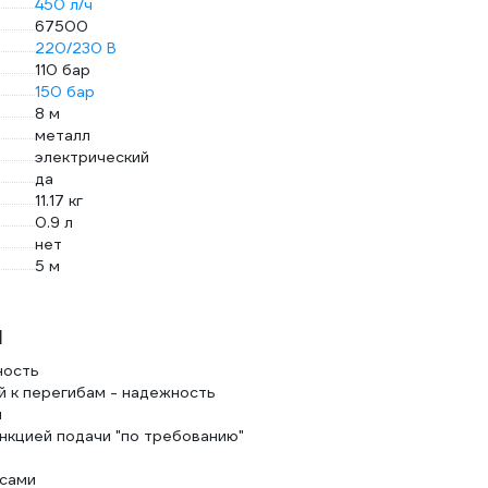
450 л/ч
67500
220/230 В
110 бар
150 бар
8 м
металл
электрический
да
11.17 кг
0.9 л
нет
5 м
1
ность
й к перегибам - надежность
и
нкцией подачи "по требованию"
есами