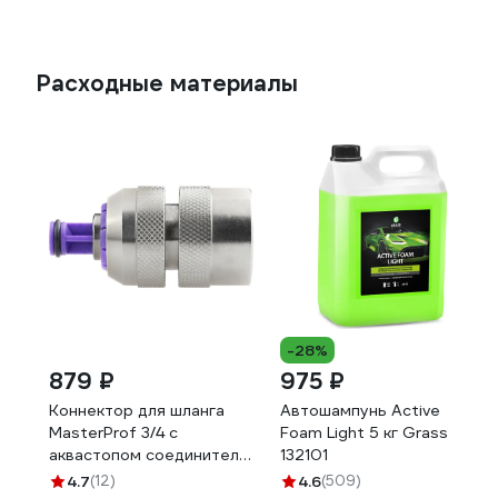
Расходные материалы
-28%
879 ₽
975 ₽
Коннектор для шланга
Автошампунь Active
MasterProf 3/4 с
Foam Light 5 кг Grass
аквастопом соединитель
132101
латунь ДС.070679.ИМ
4.7
(12)
4.6
(509)