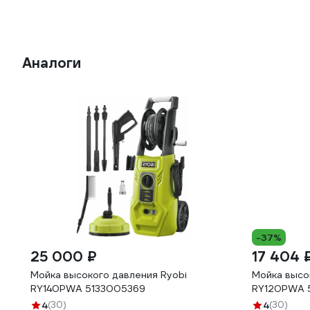
Аналоги
-37%
25 000 ₽
17 404 
Мойка высокого давления Ryobi
Мойка высо
RY140PWA 5133005369
RY120PWA 
4
(30)
4
(30)