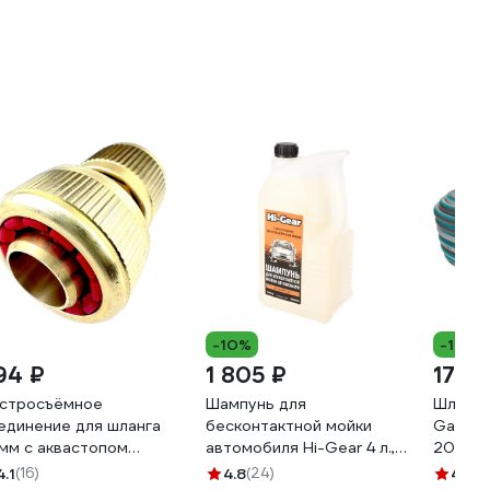
-10%
-18%
94 ₽
1 805 ₽
17 0
стросъёмное
Шампунь для
Шланг C
единение для шланга
бесконтактной мойки
Garden
 мм с аквастопом
автомобиля Hi-Gear 4 л.,
20.00
офитт 0102785-RCS
концентрат HG8009
4.1
(16)
4.8
(24)
4.7
(1