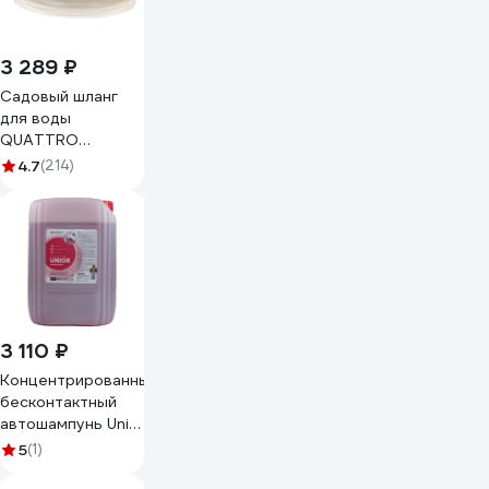
3 289 ₽
Садовый шланг
для воды
QUATTRO
ELEMENTI
4.7
(214)
Cristallino (3/4", 25
м) 246-944
3 110 ₽
Концентрированный
бесконтактный
автошампунь Unior
(Юниор) 20кг
5
(1)
Complex 114120