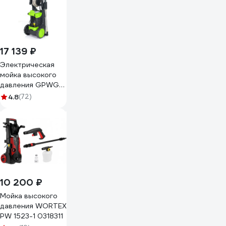
17 139 ₽
Электрическая
мойка высокого
давления GPWG5II
2000 Вт 140 бар
4.8
(72)
GreenWorks
5106607
10 200 ₽
Мойка высокого
давления WORTEX
PW 1523-1 0318311