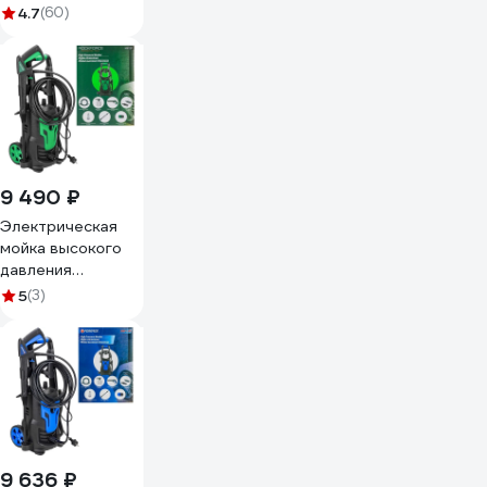
8140100196
4.7
(60)
9 490 ₽
Электрическая
мойка высокого
давления
Rockforce 230-
5
(3)
240в, 1800 вт,
номинальный
расход 5.5 л/мин.,
максимальное
давление 135 бар,
рабочее давление
90 бар, шланг 6 м,
шнур 5 м RF-
9 636 ₽