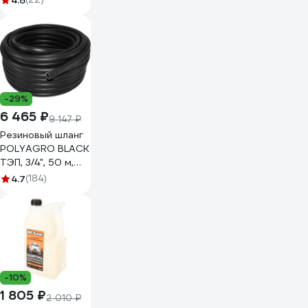
4.8
-29%
6 465 ₽
9 147 ₽
Резиновый шланг
POLYAGRO BLACK
ТЭП, 3/4", 50 м,
армированный,
4.7
(184)
морозостойкий
7558150
-10%
1 805 ₽
2 010 ₽