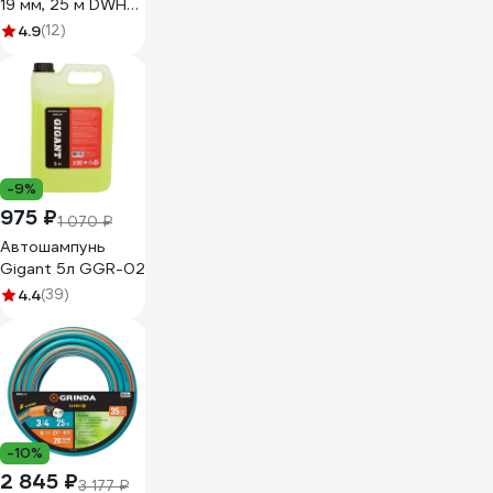
19 мм, 25 м DWH
5134
4.9
(12)
-9%
975 ₽
1 070 ₽
Автошампунь
Gigant 5л GGR-02
4.4
(39)
-10%
2 845 ₽
3 177 ₽