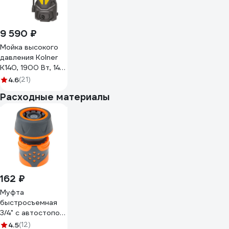
9 590 ₽
Мойка высокого
давления Kolner
K140, 1900 Вт, 140
Бар, 420 л/ч,
4.6
(21)
шланг 6 м
Расходные материалы
8140100096
162 ₽
Муфта
быстросъемная
3/4" с автостопом
STARTUL ST6016-
4.5
(12)