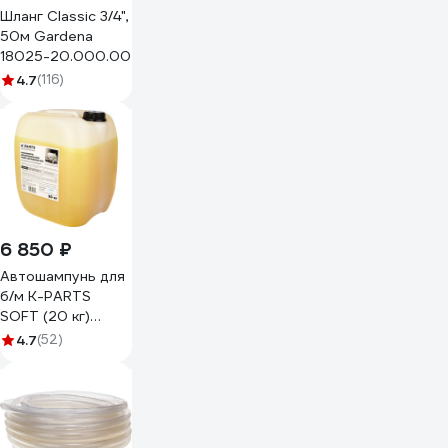
Шланг Classic 3/4",
50м Gardena
18025-20.000.00
4.7
(116)
6 850 ₽
Автошампунь для
б/м K-PARTS
SOFT (20 кг)
Karcher 9.605-626
4.7
(52)