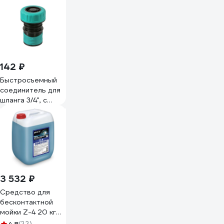
142 ₽
Быстросъемный
соединитель для
шланга 3/4", с
аквастопом Sturm
3015-21-3/4ASPR
3 532 ₽
Средство для
бесконтактной
мойки Z-4 20 кг
ACG 1001041
(22)