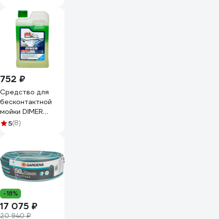
4-3/4
752 ₽
Средство для
бесконтактной
мойки DIMER
концентрат 1 кг
5
(8)
Atas A4464
-18%
17 075 ₽
20 940 ₽