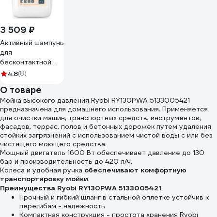
3 509 ₽
Активный шампунь
для
бесконтактной
мойки MultiTec
4.8
(8)
(20 кг) Shine
О товаре
Systems SS927
Мойка высокого давления Ryobi RY130PWA 5133005421
предназначена для домашнего использования. Применяется
для очистки машин, транспортных средств, инструментов,
фасадов, террас, полов и бетонных дорожек путем удаления
стойких загрязнений с использованием чистой воды с или без
чистящего моющего средства.
Мощный двигатель 1600 Вт обеспечивает давление до 130
бар и производительность до 420 л/ч.
Колеса и удобная ручка
обеспечивают комфортную
транспортировку мойки
.
Преимущества Ryobi RY130PWA 5133005421
Прочный и гибкий шланг в стальной оплетке устойчив к
перегибам - надежность
Компактная конструкция - простота хранения Ryobi