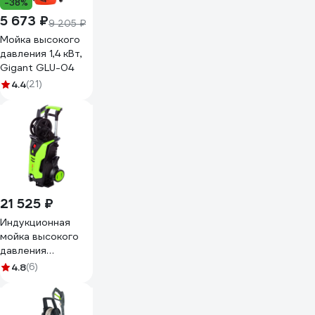
-38%
5 673 ₽
9 205 ₽
Мойка высокого
давления 1,4 кВт,
Gigant GLU-04
4.4
(21)
21 525 ₽
Индукционная
мойка высокого
давления
REDVERG RD-
4.8
(6)
HPW2000IC
6656292