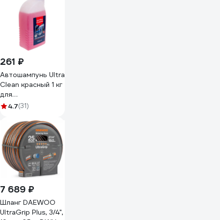
261 ₽
Автошампунь Ultra
Clean красный 1 кг
для
бесконтактной
4.7
(31)
мойки VITEX
V900101
7 689 ₽
Шланг DAEWOO
UltraGrip Plus, 3/4",