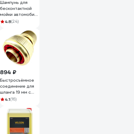
Шампунь для
бесконтактной
мойки автомобиля
Hi-Gear 4 л.,
4.8
(24)
концентрат
HG8009
894 ₽
Быстросъёмное
соединение для
шланга 19 мм с
аквастопом
4.1
(16)
Профитт
0102785-RCS