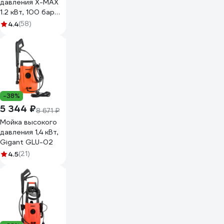
давления X-MAX
1.2 кВт, 100 бар
XM307-1200A
4.4
(58)
-38%
5 344 ₽
8 671 ₽
Мойка высокого
давления 1,4 кВт,
Gigant GLU-02
4.5
(21)