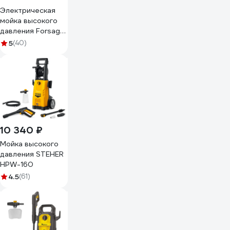
HRF13P(56479)
Электрическая
мойка высокого
давления Forsage
(230-240в,
5
(40)
1800вт,
номин.расход
5.5л/мин.) F-
HRF13P(56478)
10 340 ₽
Мойка высокого
давления STEHER
HPW-160
4.5
(61)