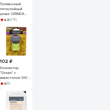
Поливочный
пятислойный
шланг GRINDA
PROLine EXPERT 5
4.3
(219)
3/4", 25 м, 30 атм
429007-3/4-25
102 ₽
Коннектор
"Green" с
аквастопом 3/4"
Добросад 784-
5
(6)
180