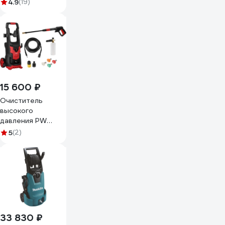
4.9
(19)
15 600 ₽
Очиститель
высокого
давления PW
1620-2 2.10 кВт,
5
(2)
165 Бар, 390 л/ч
(2335115) WORTEX
ЦИ-0007913696
33 830 ₽