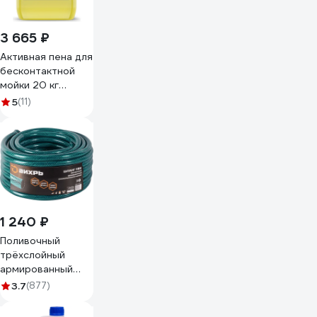
3 665 ₽
Активная пена для
бесконтактной
мойки 20 кг
Megvit VELSON 20
5
(11)
1 240 ₽
Поливочный
трёхслойный
армированный
шланг Вихрь 3/4",
3.7
(877)
25 м 73/7/2/1