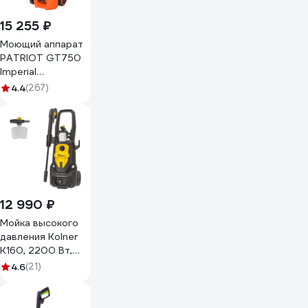
15 255 ₽
Моющий аппарат
PATRIOT GT750
Imperial
322306030
4.4
(267)
12 990 ₽
Мойка высокого
давления Kolner
K160, 2200 Вт,
160 Бар, 430 л/ч,
4.6
(21)
шланг 8 м
8140100106