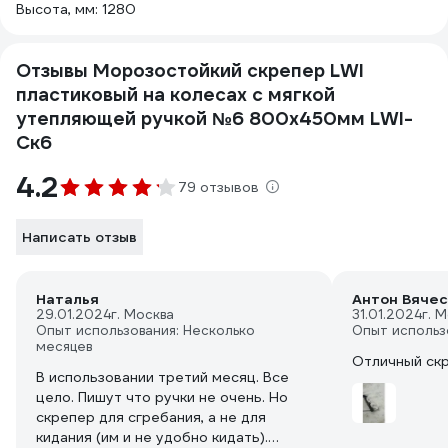
Высота, мм: 1280
Отзывы Морозостойкий скрепер LWI
пластиковый на колесах с мягкой
утепляющей ручкой №6 800x450мм LWI-
Cк6
4.2
79 отзывов
Написать отзыв
Наталья
Антон Вячес
29.01.2024
г. Москва
31.01.2024
г. 
Опыт использования: Несколько
Опыт использ
месяцев
Отличный скр
В использовании третий месяц. Все
цело. Пишут что ручки не очень. Но
скрепер для сгребания, а не для
кидания (им и не удобно кидать).