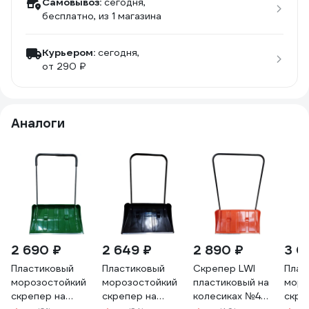
Самовывоз:
сегодня,
бесплатно
, из 1 магазина
Курьером:
сегодня,
от 290 ₽
Аналоги
2 690 ₽
2 649 ₽
2 890 ₽
3 0
Пластиковый
Пластиковый
Скрепер LWI
Плас
морозостойкий
морозостойкий
пластиковый на
моро
скрепер на
скрепер на
колесиках №4
скре