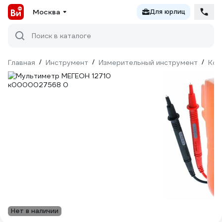
Москва
Для юрлиц
Поиск в каталоге
Главная
/
Инструмент
/
Измерительный инструмент
/
Кон
Нет в наличии