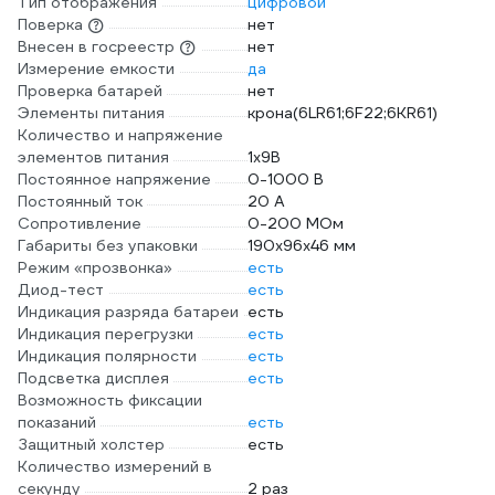
Тип отображения
цифровой
Поверка
нет
Внесен в госреестр
нет
Измерение емкости
да
Проверка батарей
нет
Элементы питания
крона(6LR61;6F22;6KR61)
Количество и напряжение
элементов питания
1х9B
Постоянное напряжение
0-1000 В
Постоянный ток
20 А
Сопротивление
0-200 МОм
Габариты без упаковки
190х96х46 мм
Режим «прозвонка»
есть
Диод-тест
есть
Индикация разряда батареи
есть
Индикация перегрузки
есть
Индикация полярности
есть
Подсветка дисплея
есть
Возможность фиксации
показаний
есть
Защитный холстер
есть
Количество измерений в
секунду
2 раз