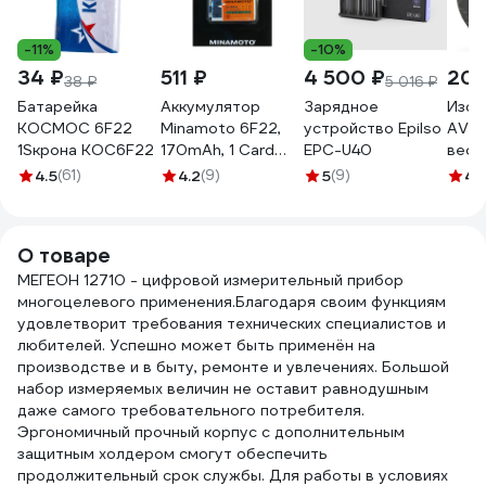
-11%
-10%
34 ₽
511 ₽
4 500 ₽
208
38 ₽
5 016 ₽
Батарейка
Аккумулятор
Зарядное
Изол
КОСМОС 6F22
Minamoto 6F22,
устройство Epilso
AVIO
1Sкрона KOC6F22
170mAh, 1 Card
EPC-U40
вес 1
5111
065
4.5
(61)
4.2
(9)
5
(9)
4.
О товаре
МЕГЕОН 12710 - цифровой измерительный прибор
многоцелевого применения.Благодаря своим функциям
удовлетворит требования технических специалистов и
любителей. Успешно может быть применён на
производстве и в быту, ремонте и увлечениях. Большой
набор измеряемых величин не оставит равнодушным
даже самого требовательного потребителя.
Эргономичный прочный корпус с дополнительным
защитным холдером смогут обеспечить
продолжительный срок службы. Для работы в условиях