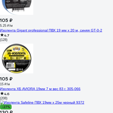
105 ₽
5.25 ₽/м
Изолента Gigant professional ПВХ 19 мм х 20 м, синяя GT-0-2
4.7
(128)
105 ₽
15 ₽/м
Изолента ХБ AVIORA 19мм 7 м вес 83 г. 305-066
4.6
(208)
-27%
130 ₽