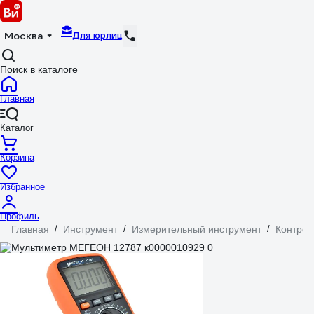
Для юрлиц
Москва
Поиск в каталоге
Главная
Каталог
Корзина
Избранное
Профиль
Главная
/
Инструмент
/
Измерительный инструмент
/
Контрол