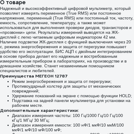
О товаре
Надежный и высокоэффективный цифровой мультиметр, который
позволяет измерять переменное (True RMS) или постоянное
напряжение, переменный (True RMS) или постоянный ток, частоту,
емкость, сопротивление, температуру, а также может
использоваться для выполнения проверки диодов, транзисторов и
«прозвонки» цепи. Результаты измерений выводятся на ЖК-
дисплей с легко читаемым цифровым индикатором 42 мм.
Наличие подсветки ЖК-дисплея с функцией выключения через 20
с, режима энергосбережения и защита от перегрузки повышает
удобство его эксплуатации. БИС АЦП с двойным интегрированием
в основе прибора делает его надежным и востребованным
измерительным прибором в лабораториях, на производстве и в
домашнем хозяйстве. Станет незаменимым помощником
специалистов и любителей.
Преимущества МЕГЕОН 12787
Режим энергосбережения и защита от перегрузки;
Противоударный холстер для защиты от механических
повреждений;
Удержание показаний на экране с помощью функции HOLD;
Подставка на задней панели мультиметра для установки на
рабочем месте.
Дополнительные характеристики:
Диапазон измерения частоты: 100 Гц/1000 Гц/10 Гц/100
кГц/1 МГц/ 30 МГц;
Диапазон измерения емкости: 100 нФ/1 мкФ/10 мкМ/100
мкФ/1 мФ/10 мФ/100 мФ;