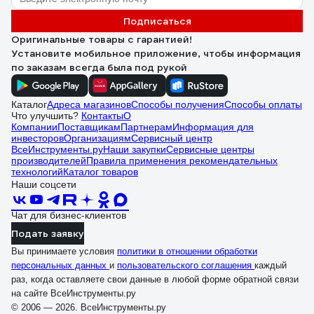
Подписаться
Оригинальные товары с гарантией!
Установите мобильное приложение, чтобы информация
по заказам всегда была под рукой
Каталог
Адреса магазинов
Способы получения
Способы оплаты
Что улучшить?
Контакты
О
Компании
Поставщикам
Партнерам
Информация для
инвесторов
Организациям
Сервисный центр
ВсеИнструменты.ру
Наши закупки
Сервисные центры
производителей
Правила применения рекомендательных
технологий
Каталог товаров
Наши соцсети
Чат для бизнес-клиентов
Подать заявку
Вы принимаете условия
политики в отношении обработки
персональных данных
и
пользовательского соглашения
каждый
раз, когда оставляете свои данные в любой форме обратной связи
на сайте ВсеИнструменты.ру
© 2006 — 2026. ВсеИнструменты.ру