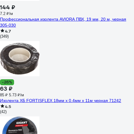
144 ₽
7.2 ₽/м
Профессиональная изолента AVIORA ПВХ, 19 мм, 20 м, черная
305-030
4.7
(349)
-26%
63 ₽
85 ₽
5.73 ₽/м
Изолента ХБ FORTISFLEX 18мм х 0.4мм х 11м черная 71242
4.5
(42)