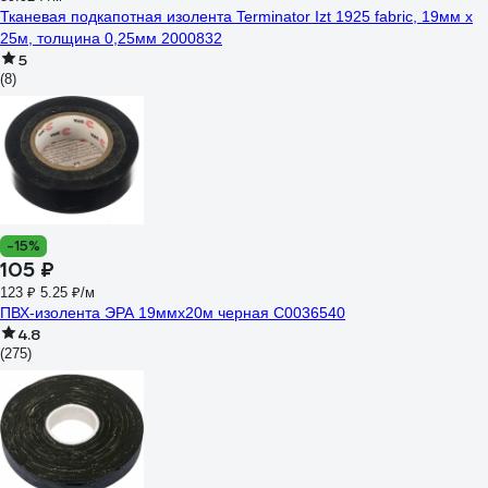
Тканевая подкапотная изолента Terminator Izt 1925 fabric, 19мм х
25м, толщина 0,25мм 2000832
5
(8)
-15%
105 ₽
123 ₽
5.25 ₽/м
ПВХ-изолента ЭРА 19ммх20м черная C0036540
4.8
(275)