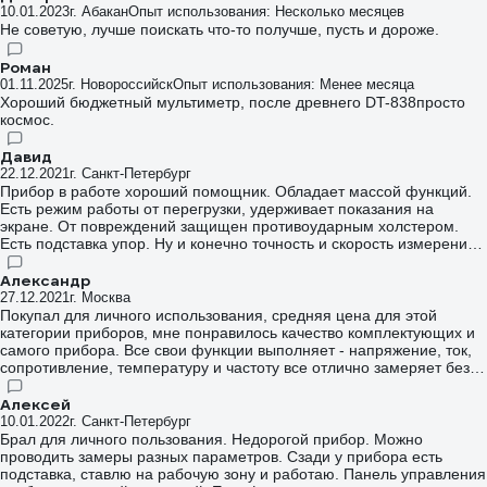
10.01.2023
г. Абакан
Опыт использования: Несколько месяцев
Не советую, лучше поискать что-то получше, пусть и дороже.
Роман
01.11.2025
г. Новороссийск
Опыт использования: Менее месяца
Хороший бюджетный мультиметр, после древнего DT-838просто
космос.
Давид
22.12.2021
г. Санкт-Петербург
Прибор в работе хороший помощник. Обладает массой функций.
Есть режим работы от перегрузки, удерживает показания на
экране. От повреждений защищен противоударным холстером.
Есть подставка упор. Ну и конечно точность и скорость измерений -
3 раза в секунду замеряет показания. Меня устраивает.
Александр
27.12.2021
г. Москва
Покупал для личного использования, средняя цена для этой
категории приборов, мне понравилось качество комплектующих и
самого прибора. Все свои функции выполняет - напряжение, ток,
сопротивление, температуру и частоту все отлично замеряет без
нареканий
Алексей
10.01.2022
г. Санкт-Петербург
Брал для личного пользования. Недорогой прибор. Можно
проводить замеры разных параметров. Сзади у прибора есть
подставка, ставлю на рабочую зону и работаю. Панель управления