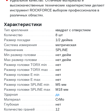
Идеальное качество. Отличные материалы и
высококачественные технические характеристики делают
инструмент ROCKFORCE выбором профессионалов в
различных областях.
Характеристики
Тип крепления
квадрат с отверстием
Количество
8 шт
Размер посадки
1/2 дюйма
Система измерения
метрическая
Наконечник
SPLINE
Min размер головки
нет дюйм
Max размер головки
нет дюйм
Размер головки TORX min
нет
Размер головки TORX max
нет
Размер головки E min
нет
Размер головки E max
нет
Размер головки SPLINE min
M5 мм
Размер головки SPLINE max
M18 мм
Ударная
да
Материал
CrMo
Глубокая
нет
Количество граней
12