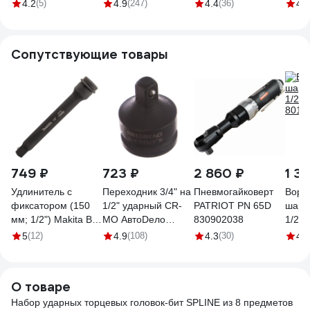
Gigant G-12H6H19
мм) 11-01-261
DR) Gigant G-11323
(10 п
4.2
(5)
4.9
(247)
4.4
(36)
4.9
мм) R
4107
Сопутствующие товары
749 ₽
723 ₽
2 860 ₽
1 3
Удлинитель с
Переходник 3/4" на
Пневмогайковерт
Воро
фиксатором (150
1/2" ударный CR-
PATRIOT PN 65D
шарн
мм; 1/2") Makita B-
MO АвтоDело
830902038
1/2" 
55712
40172 15973
8014
5
(12)
4.9
(108)
4.3
(30)
4.7
О товаре
Набор ударных торцевых головок-бит SPLINE из 8 предметов