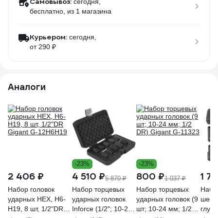
Самовывоз:
сегодня,
бесплатно
, из 1 магазина
Курьером:
сегодня,
от 290 ₽
Аналоги
-23%
-23%
2 406 ₽
4 510 ₽
800 ₽
1 7
5 870 ₽
1 037 ₽
Набор головок
Набор торцевых
Набор торцевых
Набо
ударных HEX, H6-
ударных головок
ударных головок (9
шест
H19, 8 шт, 1/2"DR
Inforce (1/2"; 10-24
шт; 10-24 мм; 1/2
глуб