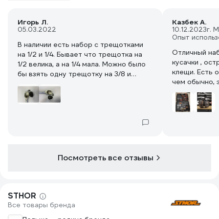
Игорь Л.
Казбек А.
05.03.2022
10.12.2023
г. 
Опыт использ
В наличии есть набор с трещотками
Отличный наб
на 1/2 и 1/4. Бывает что трещотка на
кусачки , ост
1/2 велика, а на 1/4 мала. Можно было
клещи. Есть о
бы взять одну трещотку на 3/8 и
чем обычно, 
адаптеры, но вопрос хранения (искать
и минус . Кей
где положил), в кейсе гораздо
удобнее. Качество головок хорошее.
Насколько надежна трещотка
покажет время, можно заменить
внутренности ремкомплект стоит
пару сотен (можно купить подороже
фирменные), в крайнем случае можно
Посмотреть все отзывы
приобрести более качественную
трещотку. Покупкой доволен.
STHOR
Все товары бренда