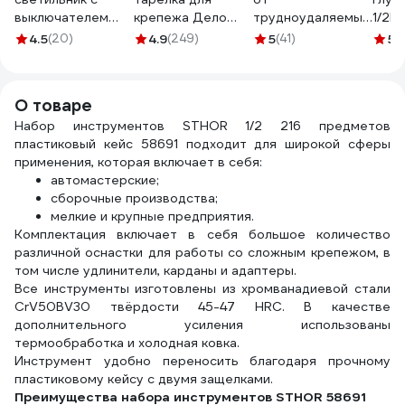
выключателем
крепежа Дело
трудноудаляемых
1/2D
ЭРА WL-10m 10м
Техники 108 мм
загрязнений
4.5
(20)
4.9
(249)
5
(41)
5
(
Б0035327
838010
АРМАКОН 2000
мл, Лаймекс,с
абразивом,
О товаре
дозатор 605174
Набор инструментов STHOR 1/2 216 предметов
пластиковый кейс 58691 подходит для широкой сферы
применения, которая включает в себя:
автомастерские;
сборочные производства;
мелкие и крупные предприятия.
Комплектация включает в себя большое количество
различной оснастки для работы со сложным крепежом, в
том числе удлинители, карданы и адаптеры.
Все инструменты изготовлены из хромванадиевой стали
CrV50BV30 твёрдости 45-47 HRC. В качестве
дополнительного усиления использованы
термообработка и холодная ковка.
Инструмент удобно переносить благодаря прочному
пластиковому кейсу с двумя защелками.
Преимущества набора инструментов STHOR 58691