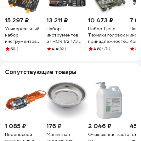
15 297 ₽
13 211 ₽
10 473 ₽
7 8
Универсальный
Набор
Набор Дело
Набо
набор
инструментов
Техники головок и
инст
инструментов
STHOR 1/2 173
принадлежностей
Kortl
TOLSEN 175
предмета
1/4", 3/8", 1/2"
пред
5
(5)
4.4
(43)
4.8
(775)
2.
предметов 15146
пластиковый кейс
151предм. 620851
58688
Сопутствующие товары
1 085 ₽
176 ₽
2 046 ₽
451
Переносной
Магнитная
Очищающая паста
Голо
светильник с
тарелка для
от
глубо