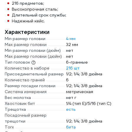
216 предметов;
Высокопрочная сталь;
Длительный срок службы;
Надежный кейс.
Характеристики
Min размер головки
4 мм
Max размер головки
32 мм
Min размер головки (дюйм)
нет
Max размер головки (дюйм)
нет
Тип головок
6-гранные
Количество в наборе
216 шт
Присоединительный размер
1/2; 1/4; 3/8 дюйма
Количество граней
6
Размер посадки головки
1/2; 1/4; 3/8 дюйма
Система измерения
метрическая
Вес молотка
нет г
Хвостовик бит
1/4 (тип E)/5/16 (тип C)
Трещотка
есть
Посадочный размер
трещотки
1/2; 1/4; 3/8 дюйма
Torx
бита