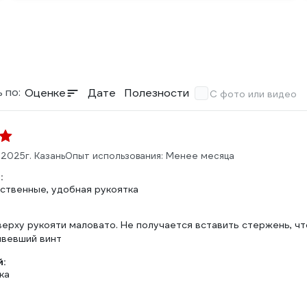
 по:
Оценке
Дате
Полезности
С фото или видео
.2025
г. Казань
Опыт использования: Менее месяца
:
ственные, удобная рукоятка
верху рукояти маловато. Не получается вставить стержень, чт
ивевший винт
:
ка