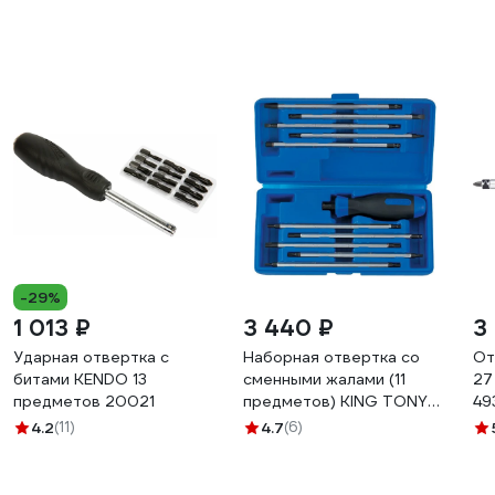
-29%
1 013 ₽
3 440 ₽
3
Ударная отвертка с
Наборная отвертка со
От
битами KENDO 13
сменными жалами (11
27
предметов 20021
предметов) KING TONY
49
32518MR01
4.2
(11)
4.7
(6)