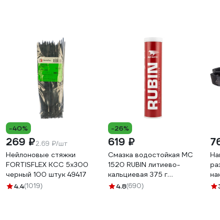
-40%
-26%
269 ₽
619 ₽
7
2.69 ₽/шт
Нейлоновые стяжки
Смазка водостойкая МС
На
FORTISFLEX КСС 5х300
1520 RUBIN литиево-
ра
черный 100 штук 49417
кальциевая 375 г
на
картридж ВМПАВТО 1407
МА
4.4
(1019)
4.8
(690)