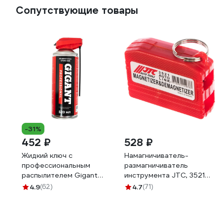
Сопутствующие товары
-31%
452 ₽
528 ₽
Жидкий ключ с
Намагничиватель-
профессиональным
размагничиватель
распылителем Gigant
инструмента JTC, 3521
Professional 520 мл
668624
4.9
(62)
4.7
(71)
GPLKS-520