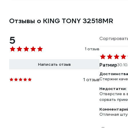
Отзывы о KING TONY 32518MR
5
Сортировать
1 отзыв
Написать отзыв
Ратмир
30.10
Достоинства
Стержни каче
1 отзыв
Недостатки:
Отверстие в 
сорвать прик
Комментарий
Отличная шту