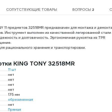
СОПУТСТВУЮЩИЕ ТОВАРЫ
ВОПРОСЫ
2
С
Y 11 предметов 32518MR предназначен для монтажа и демонт
ов. Инструмент выполнен из качественной легированной стали
дежность и долговечность. Эргономичная рукоятка из TPR
щение.
ля рационального хранения и транспортировки.
ертки KING TONY 32518MR
11 шт
нет
нет
нет
нет
175 мм
обрезиненная
нет
Прямая