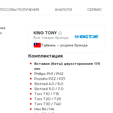
ПОСОБЫ ПОЛУЧЕНИЯ
АНАЛОГИ
СЕРВИС
ажа
KING TONY
 с
Все товары бренда
Тайвань — родина бренда
Комплектация
Вставки (биты) двухсторонние 175
мм:
Phillips PH1 / PH2
Pozidriv PZ2 / PZ1
Slotted 4.0 / 6.0
Slotted 5.0 / 7.0
Torx T10 / T15
Torx T20 / T25
Torx T30 / T40
Hex B4 / H4