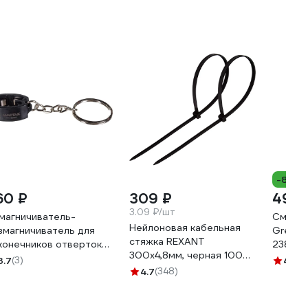
-8%
60 ₽
309 ₽
490 
3.09 ₽/шт
магничиватель-
Смазк
Нейлоновая кабельная
змагничиватель для
Grease
стяжка REXANT
конечников отверток
23899
300x4,8мм, черная 100
СТАК 109-90001
3.7
(3)
4.6
(5
шт/уп 07-1303
4.7
(348)