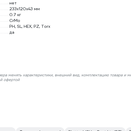
нет
233х120х43 мм
0.7 кг
CrMo
PH, SL, HEX, PZ, Torx
да
лера менять характеристики, внешний вид, комплектацию товара и м
ой офертой