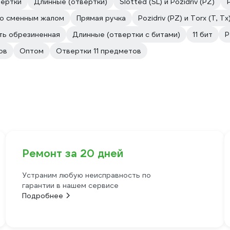
ертки
Длинные (отвертки)
Slotted (SL) и Pozidriv (PZ)
о сменным жалом
Прямая ручка
Pozidriv (PZ) и Torx (T, Tx
ть обрезиненная
Длинные (отвертки с битами)
11 бит
P
ов
Оптом
Отвертки 11 предметов
Ремонт за 20 дней
Устраним любую неисправность по
гарантии в нашем сервисе
Подробнее