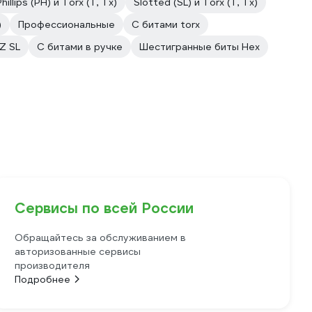
Phillips (PH) и Torx (T, Tx)
Slotted (SL) и Torx (T, Tx)
)
Профессиональные
С битами torx
Z SL
С битами в ручке
Шестигранные биты Hex
Сервисы по всей России
Обращайтесь за обслуживанием в
авторизованные сервисы
производителя
Подробнее