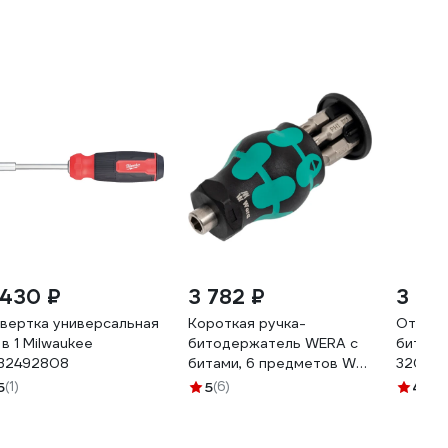
 430 ₽
3 782 ₽
3 24
вертка универсальная
Короткая ручка-
Отверт
 в 1 Milwaukee
битодержатель WERA с
битами
32492808
битами, 6 предметов WE-
3207 6
008877
5
(1)
5
(6)
4.8
(1