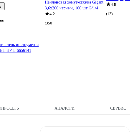
Нейлоновая хомут-стяжка Gigant
4.8
3,6х200 черный, 100 шт G/1/4
(12)
4.2
/шт
(350)
иватель инструмента
Т НР-Б 6656141
ОПРОСЫ
5
АНАЛОГИ
СЕРВИС