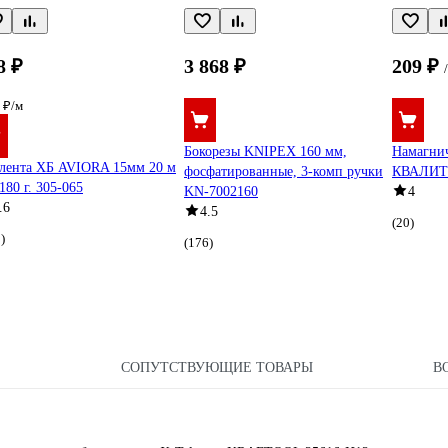
8 ₽
3 868 ₽
209 ₽
 ₽/м
Бокорезы KNIPEX 160 мм,
Намагнич
лента ХБ AVIORA 15мм 20 м
фосфатированные, 3-комп ручки
КВАЛИТЕ
180 г. 305-065
KN-7002160
4
.6
4.5
(20)
)
(176)
СОПУТСТВУЮЩИЕ ТОВАРЫ
В