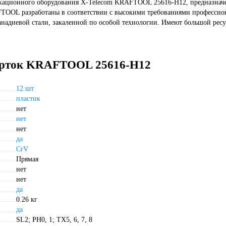
никационного оборудования X-Telecom KRAFTOOL 25616-H12, предназнач
FTOOL разработаны в соответствии с высокими требованиями профессио
надиевой стали, закаленной по особой технологии. Имеют большой ресу
верток KRAFTOOL 25616-H12
12 шт
пластик
нет
нет
нет
да
CrV
Прямая
нет
нет
да
0.26 кг
да
SL2; PH0, 1; TX5, 6, 7, 8