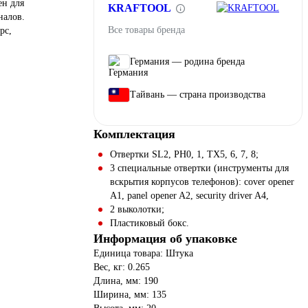
ен для
KRAFTOOL
налов.
Все товары бренда
рс,
Германия — родина бренда
Тайвань — страна производства
Комплектация
Отвертки SL2, PH0, 1, TX5, 6, 7, 8;
3 специальные отвертки (инструменты для
вскрытия корпусов телефонов): cover opener
A1, panel opener A2, security driver A4,
2 выколотки;
Пластиковый бокс.
Информация об упаковке
Единица товара: Штука
Вес, кг: 0.265
Длина, мм: 190
Ширина, мм: 135