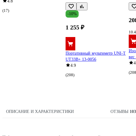
4.8
(17)
-10%
20
1 255 ₽
10.4
Изо
Портативный мультиметр UNI-T
вес 
UT33B+ 13-0056
4
4.9
(208
(208)
ОПИСАНИЕ И ХАРАКТЕРИСТИКИ
ОТЗЫВЫ
103