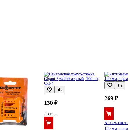
269 ₽
130 ₽
1.3 ₽/шт
Антимагнитн
120 мм, прямо