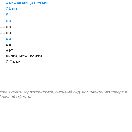
нержавеющая сталь
24 шт
6
да
да
да
да
да
нет
вилка, нож, ложка
2.04 кг
лера менять характеристики, внешний вид, комплектацию товара и
убличной офертой