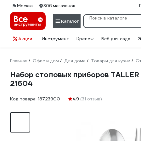
Москва
306 магазинов
Каталог
Акции
Инструмент
Крепеж
Всё для сада
Э
Главная
Офис и дом
Для дома
Товары для кухни
С
/
/
/
/
Набор столовых приборов TALLER 
21604
Код товара:
18723900
4.9
(31 отзыв)