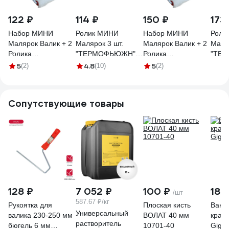
122 ₽
114 ₽
150 ₽
173
Набор МИНИ
Ролик МИНИ
Набор МИНИ
Роли
Малярок Валик + 2
Малярок 3 шт.
Малярок Валик + 2
Маляр
Ролика
"ТЕРМОФЬЮЖН"
Ролика
"ТЕ
"ТЕРМОФЬЮЖН"
"СК" 100 мм D 16
"ТЕРМОФЬЮЖН"
"Мех 
5
4.8
5
(2)
(10)
(2)
"Мех Нат." 75 мм D
мм ворс 12 мм
"Мех Нат." 100 мм
D 16 
16 мм, ворс 16 мм,
плот. 800 гр/м2. под
D 16 мм, ворс 16
мм, п
плот. 540 гр/м2, под
ручку 6 мм "" 992-
мм, плот. 540 гр/м2,
под р
Сопутствующие товары
ручку 6 мм, "" 535-
6100
под ручку 6 мм, ""
535-
4075
535-4100
128 ₽
7 052 ₽
100 ₽
189
/шт
587.67 ₽/кг
Рукоятка для
Плоская кисть
Ванн
Универсальный
валика 230-250 мм
ВОЛАТ 40 мм
крас
растворитель
бюгель 6 мм
10701-40
Giga