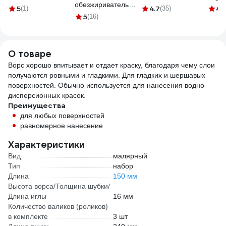
обезжириватель
KRAFOR 087-2325
5
4.7
4.
(1)
(35)
Elcon R 10 л 00-
5
54842
(16)
00002735
О товаре
Ворс хорошо впитывает и отдает краску, благодаря чему слои
получаются ровными и гладкими. Для гладких и шершавых
поверхностей. Обычно используется для нанесения водно-
дисперсионных красок.
Преимущества
для любых поверхностей
равномерное нанесение
Характеристики
Вид
малярный
Тип
набор
Длина
150 мм
Высота ворса/Толщина шубки/
Длина иглы
16 мм
Количество валиков (роликов)
в комплекте
3 шт