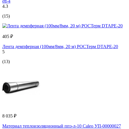
ett-4
4.3
(15)
405 ₽
Лента демпферная (100мм/8мм, 20 м) РОСТерм DTAPE-20
5
(13)
8 035 ₽
Материал теплоизоляционный ппэ-л-10 Caleo УП-00000027