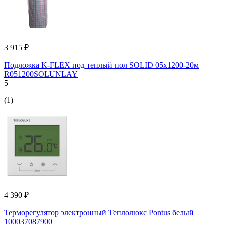
3 915 ₽
Подложка K-FLEX под теплый пол SOLID 05x1200-20м
R051200SOLUNLAY
5
(1)
4 390 ₽
Терморегулятор электронный Теплолюкс Pontus белый
100037087900