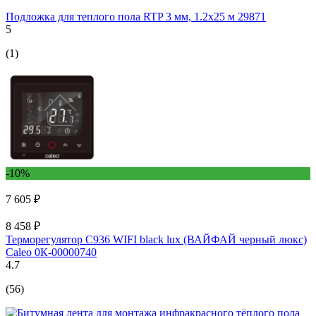
Подложка для теплого пола RTP 3 мм, 1.2x25 м 29871
5
(1)
-10%
7 605 ₽
8 458 ₽
Терморегулятор C936 WIFI black lux (ВАЙФАЙ черный люкс)
Caleo 0К-00000740
4.7
(56)