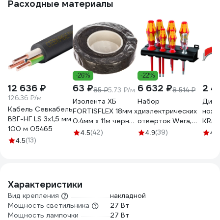
Расходные материалы
-26%
-22%
12 636 ₽
63 ₽
6 632 ₽
2 4
85 ₽
5.73 ₽/м
8 514 ₽
126.36 ₽/м
Изолента ХБ
Набор
Диэл
Кабель Севкабель
FORTISFLEX 18мм х
диэлектрических
нож 
ВВГ-НГ LS 3х1,5 мм
0.4мм х 11м черная
отверток Wera,
KRAF
100 м 05465
71242
VDE, индикатор
пятк
(42)
(39)
4.5
4.9
4.3
(13)
напряжения,
454
4.5
подставка, 7
предметов, WE-
006147
Характеристики
Вид крепления
накладной
Мощность светильника
27 Вт
Мощность лампочки
27 Вт