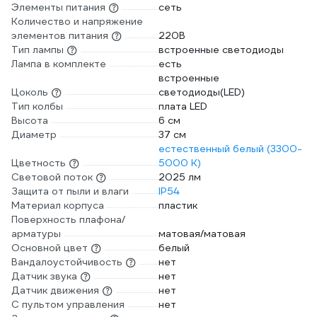
Элементы питания
сеть
Количество и напряжение
элементов питания
220В
Тип лампы
встроенные светодиоды
Лампа в комплекте
есть
встроенные
Цоколь
светодиоды(LED)
Тип колбы
плата LED
Высота
6 см
Диаметр
37 см
естественный белый (3300-
Цветность
5000 К)
Световой поток
2025 лм
Защита от пыли и влаги
IP54
Материал корпуса
пластик
Поверхность плафона/
арматуры
матовая/матовая
Основной цвет
белый
Вандалоустойчивость
нет
Датчик звука
нет
Датчик движения
нет
С пультом управления
нет