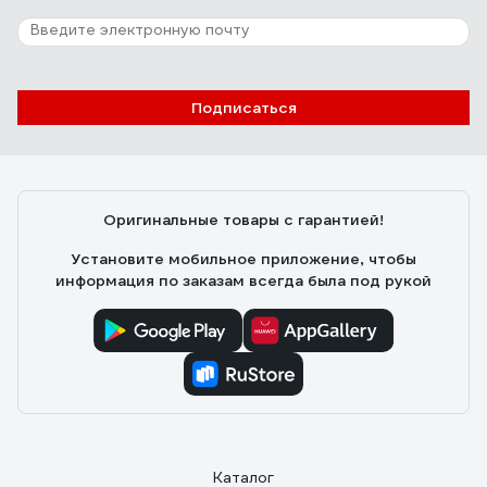
разбивался. Сейчас такого в этом светильнике нет.
6 отзывов
Отзыв о светильнике Elektrostandard 2194
MR16, SL/WH зеркальный/белый a036801
Подписаться
Анастасия О.
09.03.2021
Мне понравились
Оригинальные товары с гарантией!
Установите мобильное приложение, чтобы
информация по заказам всегда была под рукой
Каталог