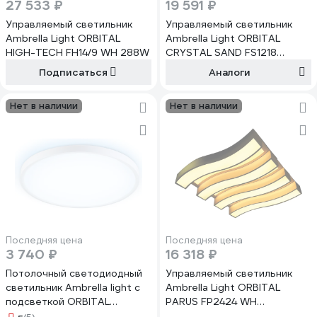
27 533 ₽
19 591 ₽
Управляемый светильник
Управляемый светильник
Ambrella Light ORBITAL
Ambrella Light ORBITAL
HIGH-TECH FH14/9 WH 288W
CRYSTAL SAND FS1218
WH/WH 112W+36W
Подписаться
Аналоги
Нет в наличии
Нет в наличии
Последняя цена
Последняя цена
3 740 ₽
16 318 ₽
Потолочный светодиодный
Управляемый светильник
светильник Ambrella light с
Ambrella Light ORBITAL
подсветкой ORBITAL
PARUS FP2424 WH
FZ3005
120W+72W