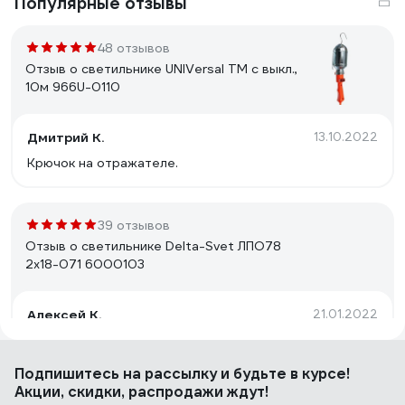
Популярные отзывы
48 отзывов
Отзыв о светильнике UNIVersal ТМ c выкл.,
10м 966U-0110
Дмитрий К.
13.10.2022
Крючок на отражателе.
39 отзывов
Отзыв о светильнике Delta-Svet ЛПО78
2х18-071 6000103
Алексей К.
21.01.2022
Хорошо собран. Нет бестолковых боковых
пластмассовых крышек подпорок для рассеивателя в
Подпишитесь
на рассылку
и будьте в курсе!
торцах светильника. Такие штуки вечно сохли,
Акции, скидки, распродажи ждут!
трескались и отваливались, а рассеиватель падал и