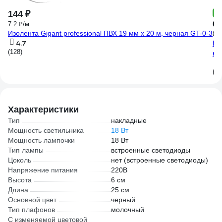
-
144 ₽
6 
7.2 ₽/м
Изолента Gigant professional ПВХ 19 мм х 20 м, черная GT-0-3
8 5
4.7
На
(128)
на
(39
Характеристики
Тип
накладные
Мощность светильника
18 Вт
Мощность лампочки
18 Вт
Тип лампы
встроенные светодиоды
Цоколь
нет (встроенные светодиоды)
Напряжение питания
220В
Высота
6 см
Длина
25 см
Основной цвет
черный
Тип плафонов
молочный
С изменяемой цветовой