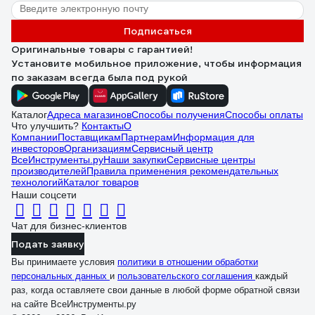
Подписаться
Оригинальные товары с гарантией!
Установите мобильное приложение, чтобы информация
по заказам всегда была под рукой
Каталог
Адреса магазинов
Способы получения
Способы оплаты
Что улучшить?
Контакты
О
Компании
Поставщикам
Партнерам
Информация для
инвесторов
Организациям
Сервисный центр
ВсеИнструменты.ру
Наши закупки
Сервисные центры
производителей
Правила применения рекомендательных
технологий
Каталог товаров
Наши соцсети
Чат для бизнес-клиентов
Подать заявку
Вы принимаете условия
политики в отношении обработки
персональных данных
и
пользовательского соглашения
каждый
раз, когда оставляете свои данные в любой форме обратной связи
на сайте ВсеИнструменты.ру