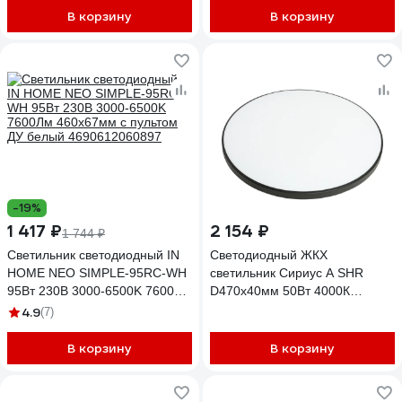
регулировкой цветовой
В корзину
В корзину
температуры 08575_smart
-19%
1 417 ₽
2 154 ₽
1 744 ₽
Светильник светодиодный IN
Светодиодный ЖКХ
HOME NEO SIMPLE-95RC-WH
светильник Сириус А SHR
95Вт 230В 3000-6500K 7600Лм
D470x40мм 50Вт 4000К
460x67мм с пультом ДУ белый
4200Лм IP65 Черный СириусА
4.9
(7)
4690612060897
SHR-50W-B
В корзину
В корзину