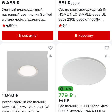
6 485 ₽
681 ₽
838 ₽
Уличный влагозащитный
Светильник светодиодный IN
настенный светильник Geniled
HOME NEO SIMPLE-5565-BL
в стиле лофт, с датчиком
55Вт 230В 6500K 4400Лм
движения для дома от сети
375x59мм черный
4.8
5
(54)
(4)
220 В, IP66, фонарь с
4690612060835
регулировкой цветовой
В корзину
В корзину
температуры 08574_smart
-17%
779 ₽
1 848 ₽
943 ₽
Встраиваемый светильник
Светильник FL-LED Tondi 40W
MAYTONI Intro 1хGX53x12W
6500K круглый IP44 4000Lm