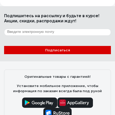
Хорошо собран. Нет бестолковых боковых пластмассовых
крышек подпорок для рассеивателя в торцах светильника.
Подпишитесь
на рассылку
и будьте в курсе!
Такие штуки вечно сохли, трескались и отваливались, а
Акции, скидки, распродажи ждут!
рассеиватель падал и разбивался. Сейчас такого в этом
светильнике нет.
6 отзывов
Отзыв о светильнике Elektrostandard 2194
MR16, SL/WH зеркальный/белый a036801
Подписаться
Анастасия О.
09.03.2021
Мне понравились
Оригинальные товары с гарантией!
Установите мобильное приложение, чтобы
информация по заказам всегда была под рукой