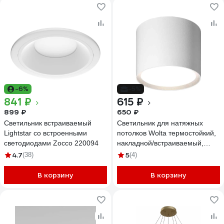
-6%
-5%
841 ₽
615 ₽
899 ₽
650 ₽
Светильник встраиваемый
Светильник для натяжных
Lightstar со встроенными
потолков Wolta термостойкий,
светодиодами Zocco 220094
накладной/встраиваемый,
корпус по лампу GX53, до 20
4.7
5
(38)
(4)
Вт, белый спот WSL-GX53/01W
В корзину
В корзину