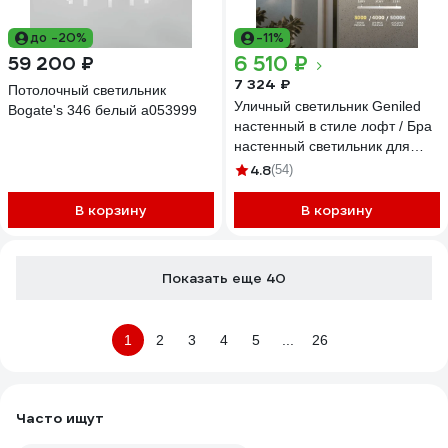
до -20%
-11%
6 510 ₽
59 200 ₽
7 324 ₽
Потолочный светильник
Уличный светильник Geniled
Bogate's 346 белый a053999
настенный в стиле лофт / Бра
настенный светильник для
дома от сети 220 В /
4.8
(54)
Влагозащитный IP66 фонарь с
регулировкой цветовой
В корзину
В корзину
температуры и мощности 8575
08575
Показать еще 40
1
2
3
4
5
...
26
Часто ищут