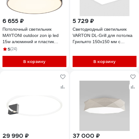
6 655 ₽
5 729 ₽
Потолочный светильник
Светодиодный светильник
MAYTONI outdoor zon ip led
VARTON DL-Grill для потолка
15w алюминий и пластик
Грильято 150x150 мм с
черный O430CL-L15B3K
шириной ламели 10 мм
5
(24)
встраиваемый 15 Вт 4000 K
140x140x100 мм RAL9003
В корзину
В корзину
белый муар V1-R0-00809-
10000-4001540
29 990 ₽
37 000 ₽