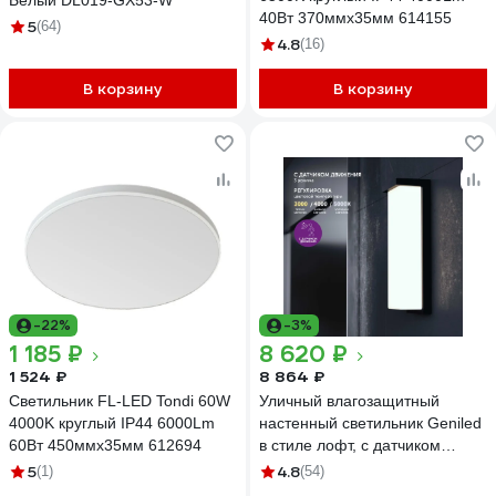
Белый DL019-GX53-W
40Вт 370ммx35мм 614155
5
(64)
4.8
(16)
В корзину
В корзину
-22%
-3%
1 185 ₽
8 620 ₽
1 524 ₽
8 864 ₽
Светильник FL-LED Tondi 60W
Уличный влагозащитный
4000K круглый IP44 6000Lm
настенный светильник Geniled
60Вт 450ммx35мм 612694
в стиле лофт, с датчиком
движения для дома от сети
5
4.8
(1)
(54)
220 В, IP66, фонарь с