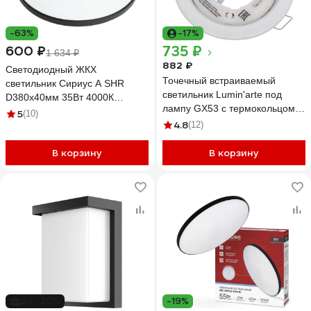
-63%
-17%
735 ₽
600 ₽
1 634 ₽
882 ₽
Светодиодный ЖКХ
Точечный встраиваемый
светильник Сириус А SHR
светильник Lumin'arte под
D380x40мм 35Вт 4000К
лампу GX53 с термокольцом
3000Лм IP65 Черный СириусА
5
(10)
белый глянец (10 шт в
4.8
SHR-35W-B
(12)
упаковке) 106x21мм LDL-
GX53/01W
В корзину
В корзину
до -20%
-19%