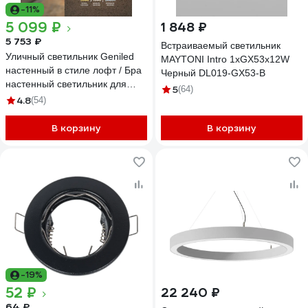
-11%
5 099 ₽
1 848 ₽
5 753 ₽
Встраиваемый светильник
Уличный светильник Geniled
MAYTONI Intro 1хGX53x12W
настенный в стиле лофт / Бра
Черный DL019-GX53-B
настенный светильник для
5
(64)
дома от сети 220 В /
4.8
(54)
Влагозащитный IP66 фонарь с
регулировкой цветовой
В корзину
В корзину
температуры и мощности 8574
08574
-19%
52 ₽
22 240 ₽
64 ₽