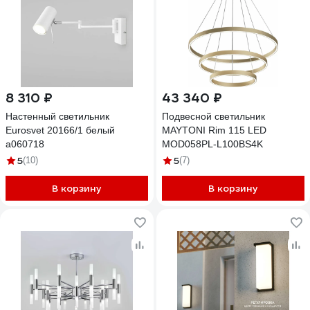
8 310 ₽
43 340 ₽
Настенный светильник
Подвесной светильник
Eurosvet 20166/1 белый
MAYTONI Rim 115 LED
a060718
MOD058PL-L100BS4K
5
5
(10)
(7)
В корзину
В корзину