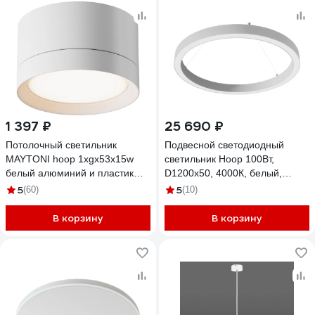
1 397 ₽
25 690 ₽
Потолочный светильник
Подвесной светодиодный
MAYTONI hoop 1xgx53x15w
светильник Hoop 100Вт,
белый алюминий и пластик
D1200x50, 4000К, белый,
C086CL-GX53-SRD-W
подвесной, IP40
5
5
(60)
(10)
ВСЕСВЕТОДИОДЫ vs-ds-
Hoop-D1200x50-100w-4k-w-p
В корзину
В корзину