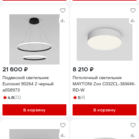
21 600 ₽
8 210 ₽
Подвесной светильник
Потолочный светильник
Eurosvet 90264 2 черный
MAYTONI Zon C032CL-36W4K-
a058973
RD-W
4.8
5
(21)
(4)
В корзину
В корзину