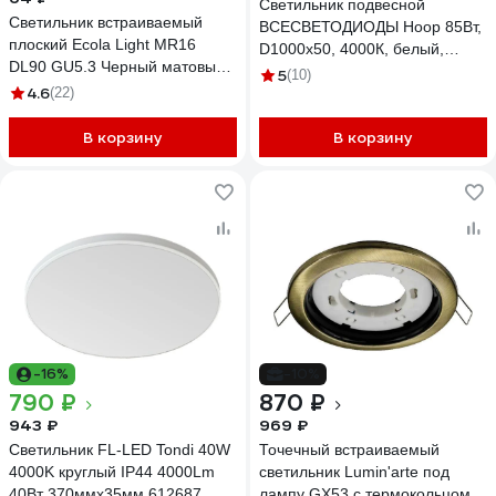
Светильник подвесной
Светильник встраиваемый
ВСЕСВЕТОДИОДЫ Hoop 85Вт,
плоский Ecola Light MR16
D1000x50, 4000К, белый,
DL90 GU5.3 Черный матовый
подвесной, IP40 vs-ds-Hoop-
5
(10)
30x80 (кd74) FU1611EFY
4.6
(22)
D1000x50-85w-4k-w-p
В корзину
В корзину
-16%
-10%
790 ₽
870 ₽
943 ₽
969 ₽
Светильник FL-LED Tondi 40W
Точечный встраиваемый
4000K круглый IP44 4000Lm
светильник Lumin'arte под
40Вт 370ммx35мм 612687
лампу GX53 с термокольцом