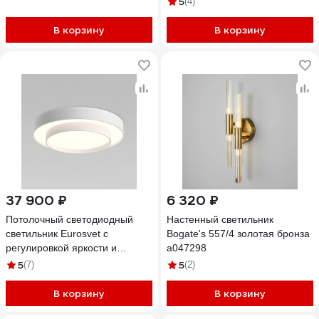
5
(4)
В корзину
В корзину
37 900 ₽
6 320 ₽
Потолочный светодиодный
Настенный светильник
светильник Eurosvet с
Bogate's 557/4 золотая бронза
регулировкой яркости и
a047298
цветовой температуры
5
5
(7)
(2)
90331/2 белый a065957
В корзину
В корзину