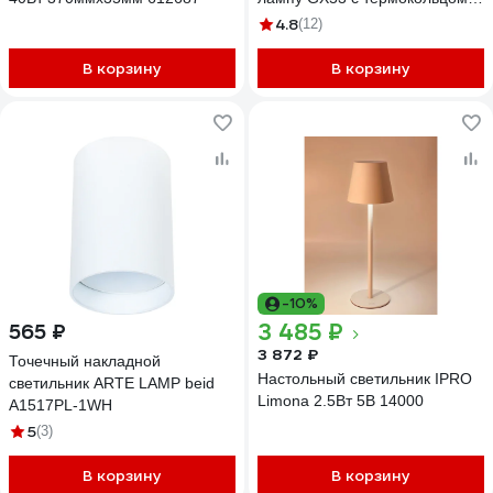
античное золото (10 шт в
4.8
(12)
упаковке) 106x21мм LDL-
GX53/01MG
В корзину
В корзину
-10%
3 485 ₽
565 ₽
3 872 ₽
Точечный накладной
Настольный светильник IPRO
светильник ARTE LAMP beid
Limona 2.5Вт 5В 14000
A1517PL-1WH
5
(3)
В корзину
В корзину