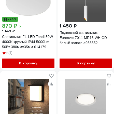
-24%
870 ₽
1 450 ₽
1 143 ₽
Подвесной светильник
Светильник FL-LED Tondi 50W
Eurosvet 7011 MR16 WH GD
4000K круглый IP44 5000Lm
белый золото a055552
50Вт 380ммx35мм 614179
5
(1)
В корзину
В корзину