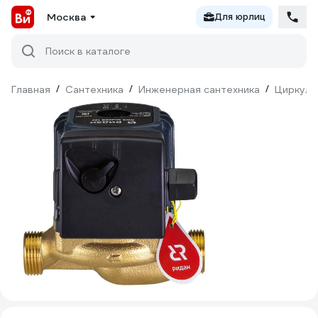
Москва
Для юрлиц
Поиск в каталоге
Главная
/
Сантехника
/
Инженерная сантехника
/
Циркуля