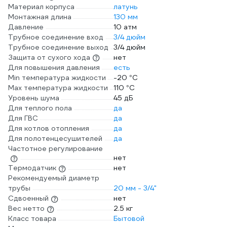
Материал корпуса
латунь
Монтажная длина
130 мм
Давление
10 атм
Трубное соединение вход
3/4 дюйм
Трубное соединение выход
3/4 дюйм
Защита от сухого хода
нет
Для повышения давления
есть
Min температура жидкости
-20 °С
Max температура жидкости
110 °С
Уровень шума
45 дБ
Для теплого пола
да
Для ГВС
да
Для котлов отопления
да
Для полотенцесушителей
да
Частотное регулирование
нет
Термодатчик
нет
Рекомендуемый диаметр
трубы
20 мм - 3/4"
Сдвоенный
нет
Вес нетто
2.5 кг
Класс товара
Бытовой