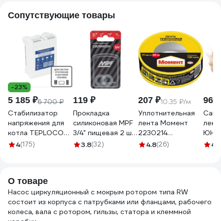
Сопутствующие товары
-23%
5 185 ₽
119 ₽
207 ₽
968 
6 700 ₽
10.35 ₽/м
Стабилизатор
Прокладка
Уплотнительная
Сант
напряжения для
силиконовая MPF
лента Момент
лен
котла TEPLOCOM
3/4" пищевая 2 шт.
2230214
ЮНА
ST-555
ИС.131195
тефлоновая, ФУМ,
ЭКСТ
4
(175)
3.8
(32)
4.8
(26)
4.
20 м 3049500
С50
О товаре
Насос циркуляционный с мокрым ротором типа RW
состоит из корпуса с патрубками или фланцами, рабочего
колеса, вала с ротором, гильзы, статора и клеммной