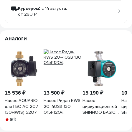
c 14 августа,
Курьером:
от 290 ₽
Аналоги
15 536 ₽
13 500 ₽
15 190 ₽
10 1
Насос AQUARIO
Насос Ридан RWS
Насос
Насо
для ГВС AC 207-
20-40SB 130
циркуляционный
цирк
130HW(S) 5207
015P1204
SHINHOO BASIC
Shin
15-6S N 130
25-6
5
(1)
1x230V 71212002
130м
7121