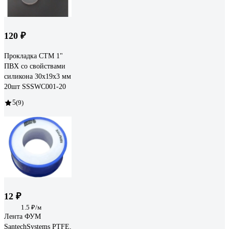
120 ₽
Прокладка СТМ 1"
ПВХ со свойствами
силикона 30x19x3 мм
20шт SSSWC001-20
5
(9)
12 ₽
1.5 ₽/м
Лента ФУМ
SantechSystems PTFE,