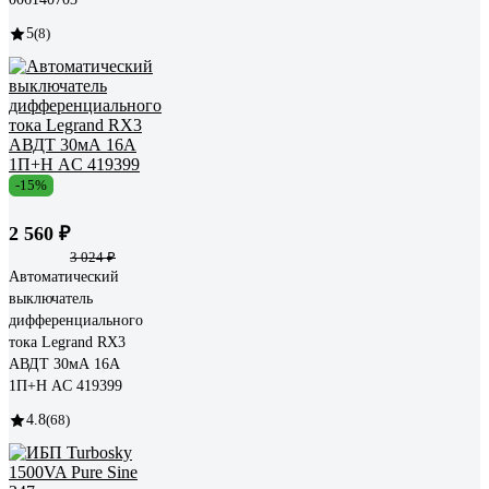
5
(8)
-15%
2 560 ₽
3 024 ₽
Автоматический
выключатель
дифференциального
тока Legrand RX3
АВДТ 30мА 16А
1П+Н AC 419399
4.8
(68)