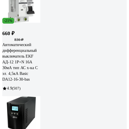
-21%
660 ₽
836 ₽
Автоматический
дифференциальный
выключатель EKF
АД-12 1P+N 16А
30мА тип АС х-ка C
эл. 4,5кА Basic
DA12-16-30-bas
4.9
(507)