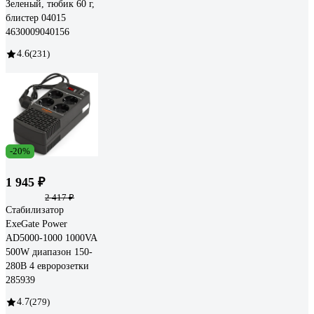
Зеленый, тюбик 60 г,
блистер 04015
4630009040156
4.6
(231)
-20%
1 945 ₽
2 417 ₽
Стабилизатор
ExeGate Power
AD5000-1000 1000VA
500W диапазон 150-
280В 4 евророзетки
285939
4.7
(279)