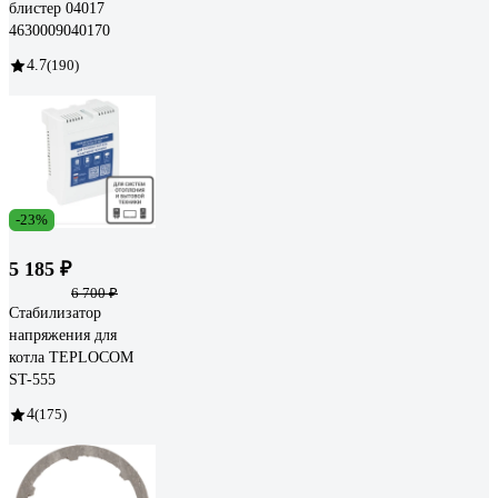
блистер 04017
4630009040170
4.7
(190)
-23%
5 185 ₽
6 700 ₽
Стабилизатор
напряжения для
котла TEPLOCOM
ST-555
4
(175)