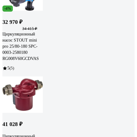
-4%
32 970 ₽
34 415 ₽
Циркуляционный
насос STOUT mini
pro 25/80-180 SPC-
0003-2580180
RG008V60GCDVAS
5
(5)
41 028 ₽
Циркуляционный