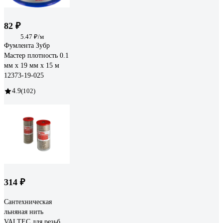
82 ₽
5.47 ₽/м
Фумлента Зубр
Мастер плотность 0.1
мм х 19 мм х 15 м
12373-19-025
4.9
(102)
314 ₽
Сантехническая
льняная нить
VALTEC для резьб.