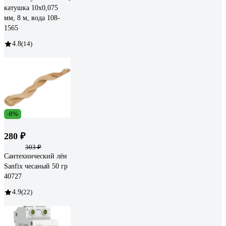
катушка 10х0,075
мм, 8 м, вода 108-
1565
4.8
(14)
-8%
280 ₽
303 ₽
Сантехнический лён
Sanfix чесаный 50 гр
40727
4.9
(22)