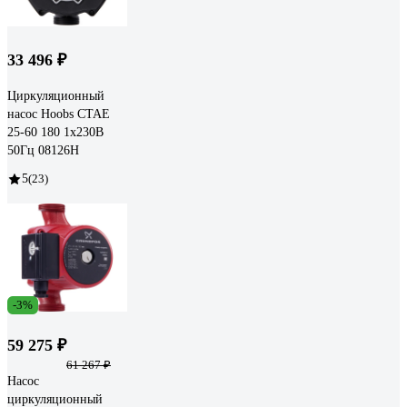
33 496 ₽
Циркуляционный
насос Hoobs CTAE
25-60 180 1x230В
50Гц 08126H
5
(23)
-3%
59 275 ₽
61 267 ₽
Насос
циркуляционный