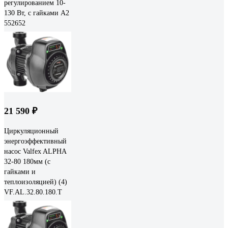
регулированием 10-
130 Вт, с гайками A2
552652
21 590 ₽
Циркуляционный
энергоэффективный
насос Valfex ALPHA
32-80 180мм (с
гайками и
теплоизоляцией) (4)
VF.AL.32.80.180.T