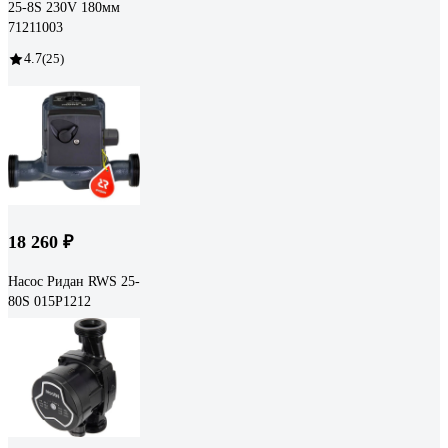
25-8S 230V 180мм
71211003
4.7
(25)
18 260 ₽
Насос Ридан RWS 25-
80S 015P1212