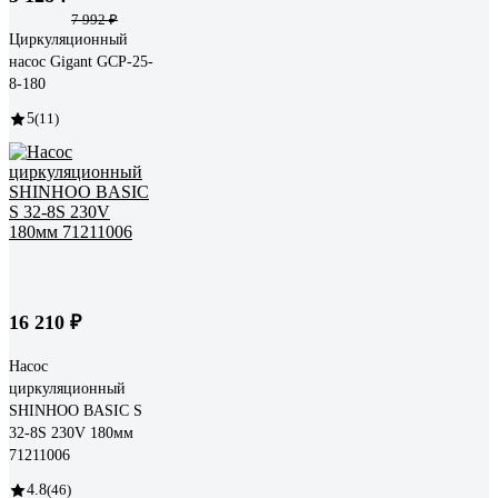
7 992 ₽
Циркуляционный
насос Gigant GСP-25-
8-180
5
(11)
16 210 ₽
Насос
циркуляционный
SHINHOO BASIC S
32-8S 230V 180мм
71211006
4.8
(46)