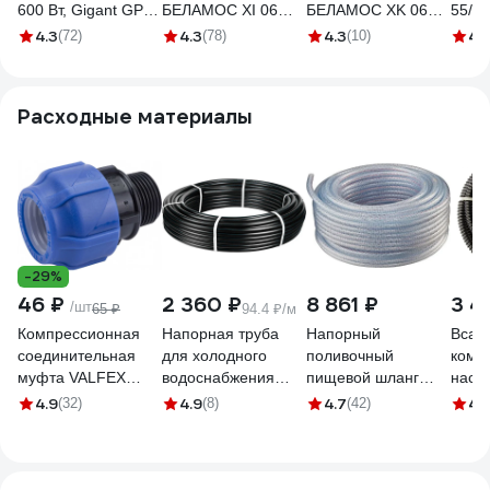
600 Вт, Gigant GP-
БЕЛАМОС XI 06
БЕЛАМОС XK 06
55/35
17
ALL
ALL
4.3
4.3
4.3
4.
(72)
(78)
(10)
Расходные материалы
-29%
46 ₽
2 360 ₽
8 861 ₽
3 4
/шт
65 ₽
94.4 ₽/м
Компрессионная
Напорная труба
Напорный
Всас
соединительная
для холодного
поливочный
комп
муфта VALFEX
водоснабжения
пищевой шланг
насос
ПНД, с наружной
UNIPUMP ПЭ100
Holzer Flexo 1'',
1", о
4.9
4.9
4.7
4.
(32)
(8)
(42)
резьбой, 32x1"
SDR 13.6-32x2.4
прозрачный, 25 м
клапа
121001132100
93810
100-12525M
9728