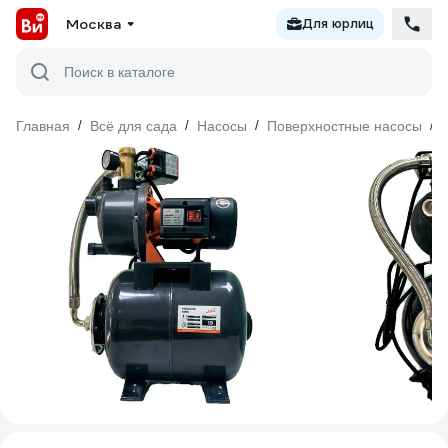
Москва
Для юрлиц
Поиск в каталоге
Главная
/
Всё для сада
/
Насосы
/
Поверхностные насосы
/