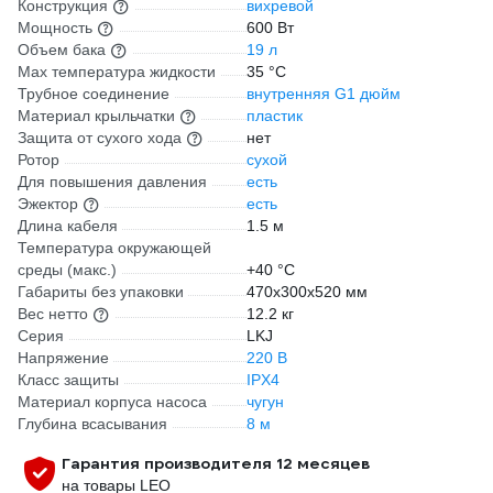
Конструкция
вихревой
Мощность
600 Вт
Объем бака
19 л
Мах температура жидкости
35 °С
Трубное соединение
внутренняя G1 дюйм
Материал крыльчатки
пластик
Защита от сухого хода
нет
Ротор
сухой
Для повышения давления
есть
Эжектор
есть
Длина кабеля
1.5 м
Температура окружающей
среды (макс.)
+40 °С
Габариты без упаковки
470х300х520 мм
Вес нетто
12.2 кг
Серия
LKJ
Напряжение
220 В
Класс защиты
IPX4
Материал корпуса насоса
чугун
Глубина всасывания
8 м
Гарантия производителя 12 месяцев
на товары LEO