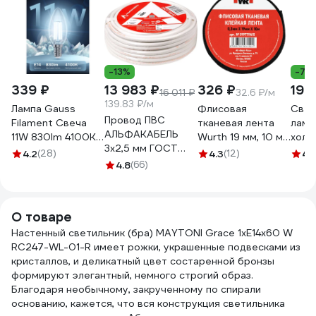
-13%
-7%
339 ₽
13 983 ₽
326 ₽
199
16 011 ₽
32.6 ₽/м
139.83 ₽/м
Лампа Gauss
Флисовая
Свет
Провод ПВС
Filament Свеча
тканевая лента
ламп
АЛЬФАКАБЕЛЬ
11W 830lm 4100К
Wurth 19 мм, 10 м
холо
3х2,5 мм ГОСТ
Е14 LED 103801211
5997719615090 1
вытя
4.2
(28)
4.3
(12)
4.
100 м 05053
4.8
(66)
Y25-
5W/3
GLZ0
000
О товаре
Настенный светильник (бра) MAYTONI Grace 1хE14x60 W
RC247-WL-01-R имеет рожки, украшенные подвесками из
кристаллов, и деликатный цвет состаренной бронзы
формируют элегантный, немного строгий образ.
Благодаря необычному, закрученному по спирали
основанию, кажется, что вся конструкция светильника