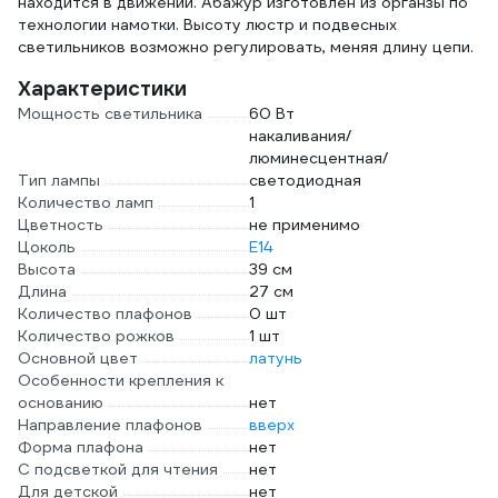
находится в движении. Абажур изготовлен из органзы по
технологии намотки. Высоту люстр и подвесных
светильников возможно регулировать, меняя длину цепи.
Характеристики
Мощность светильника
60 Вт
накаливания/
люминесцентная/
Тип лампы
светодиодная
Количество ламп
1
Цветность
не применимо
Цоколь
E14
Высота
39 см
Длина
27 см
Количество плафонов
0 шт
Количество рожков
1 шт
Основной цвет
латунь
Особенности крепления к
основанию
нет
Направление плафонов
вверх
Форма плафона
нет
С подсветкой для чтения
нет
Для детской
нет