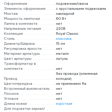
Оформление
подсвечник/свеча
Элементы оформления
с хрустальными подвесками
Монтаж
накладной
Мощность лампочки
60 Вт
Лампа в комплекте
нет
Напряжение питания
220В
Коллекция
Royal Classic
Стиль
классика
Диаметр/Ширина
15 см
Регулировка яркости
нет
Материал арматуры
металл
Цвет арматуры
латунь
Трансформатор в
комплекте
нет
без провода (клеммная
Провод
колодка)
Цветопередача
не применимо Ra
Встроенный выключатель
нет
Плоское
нет
Угловое
нет
Длина ножки
короткая
Для подсветки зеркал/