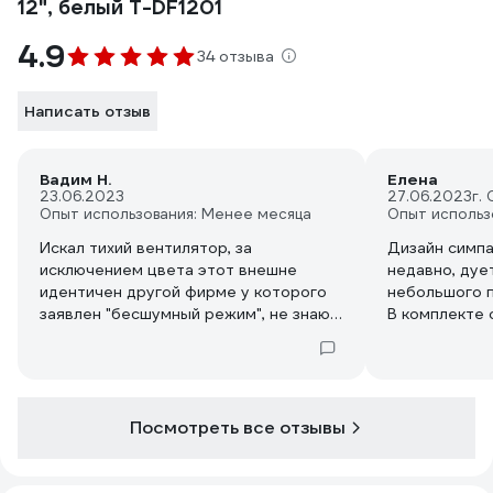
12", белый T-DF1201
4.9
34 отзыва
Написать отзыв
Вадим Н.
Елена
23.06.2023
27.06.2023
г.
Опыт использования: Менее месяца
Опыт использ
Искал тихий вентилятор, за
Дизайн симпа
исключением цвета этот внешне
недавно, дуе
идентичен другой фирме у которого
небольшого 
заявлен "бесшумный режим", не знаю
В комплекте 
как у другого производителя, но у
крепления пл
данного вентилятора все 3 скорости
логотипом ф
примерно одинаковые 1150, 1310 и
решетку вент
1330 оборотов в минуту (заснял видео
Исполнение 
на фотике в режиме спорт - 240 к/с,
лучшего – вс
Посмотреть все отзывы
посчитал кадры за оборот). В
кривые, косы
основном шум исходит от лопастей и
не аккуратно
тоже примерно одинаковый, о
Красный ценн