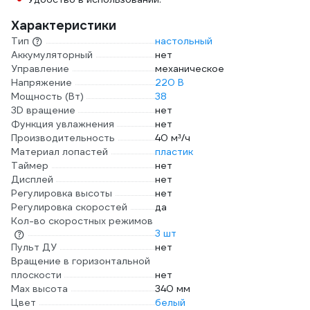
Характеристики
Тип
настольный
Аккумуляторный
нет
Управление
механическое
Напряжение
220 В
Мощность (Вт)
38
3D вращение
нет
Функция увлажнения
нет
Производительность
40 м³/ч
Материал лопастей
пластик
Таймер
нет
Дисплей
нет
Регулировка высоты
нет
Регулировка скоростей
да
Кол-во скоростных режимов
3 шт
Пульт ДУ
нет
Вращение в горизонтальной
плоскости
нет
Max высота
340 мм
Цвет
белый