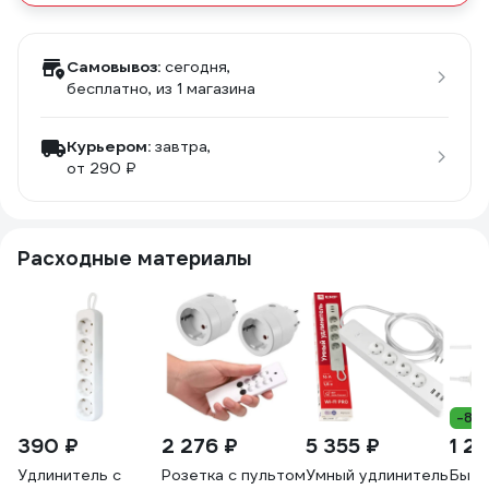
Самовывоз:
сегодня,
бесплатно
, из 1 магазина
Курьером:
завтра,
от 290 ₽
Расходные материалы
-8%
390 ₽
2 276 ₽
5 355 ₽
1 2
Удлинитель с
Розетка с пультом
Умный удлинитель
Быто