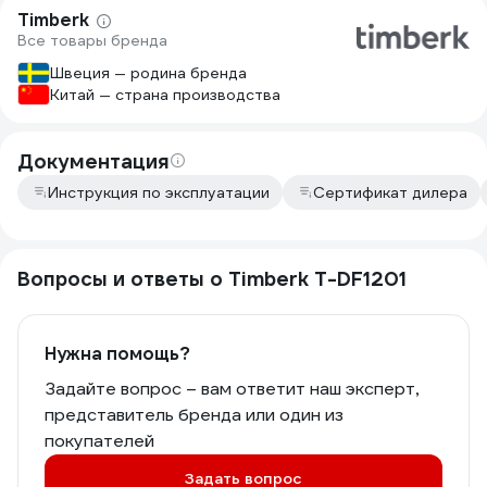
Timberk
бесшумности и речи нет. Для меня
Все товары бренда
дует избыточно сильно даже на 1
скорости, буду пробовать добавить
Швеция — родина бренда
диммер, в идеале снизить обороты до
Китай — страна производства
300. Про дешевый пластик даже
говорить смысла нет, не знаю есть ли
там нормальные подшипники, но после
Документация
пары капель масла вал вращаться
стал немного лучше. Другой
Инструкция по эксплуатации
Сертификат дилера
производитель при цене 1700р 1000р
лишняя ;)
Вопросы и ответы о Timberk T-DF1201
Нужна помощь?
Задайте вопрос – вам ответит наш эксперт,
представитель бренда или один из
покупателей
Задать вопрос