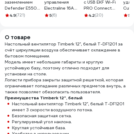
заземлением
управления
c USB EKF Wi-Fi
удли
Defender E550
Electraline 16А
PRO Connect
Cube 
5.0 м, 5 розеток
250В белая
RCE-2-WF
3500 
4.9
(721)
5
(6)
4.2
(20)
5
(
99231
48506
3x1,
5B-
О товаре
Настольный вентилятор Timberk 12", белый T-DF1201 за
счёт циркуляции воздуха обеспечивает охлаждение в
бытовом помещении.
Модель имеет небольшие габариты и круглую
устойчивую базу, поэтому отлично подходит для
установки на столе.
Лопасти прибора закрыты защитной решеткой, которая
ограничивает попадание различных предметов внутрь, а
также позволяет обезопасить пользователя.
Преимущества Timberk 12", белый
Настольный вентилятор Timberk 12", белый T-DF1201
имеет 3 скорости воздушного потока.
Безопасная защитная сетка.
Регулируемый угол наклона.
Круглая устойчивая база.
Удобство в использовании.