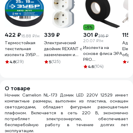
-5%
422 ₽
339 ₽
301 ₽
115 
16.88 ₽/м
316 ₽
20.07 ₽/м
Термостойкая
Электрический
Адап
Изолента на
текстильная
двойник REXANT с
Elect
основе флиса ЭРА
изолента ЗУБР
заземлением и
обра
PRO
Авто-Жгут 19 мм х
защитными
гнезд
4.8
(29)
5
(125)
4.
PROFLEEC1915 19
25 м 1236-2
шторками 16 А
4.6
(104)
зазе
мм, 15 м, 0,3 мм,
белый 11-1087
конт
черная Б0057181
550
О товаре
Ночник Camelion NL-173 Домик LED 220V 12529 имеет
компактные размеры, выполнен из пластика, оснащен
светодиодами, обладает фигурным разноцветным
плафоном. Включается в сеть 220 В, экономично
потребляет электроэнергию, обеспечивает
бесперебойную работу в течение долгих лет
эксплуатации.