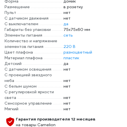
Форма
домик
Размещение
в розетку
Пульт
нет
С датчиком движения
нет
С выключателем
да
Габариты без упаковки
75х75x60 мм
Элементы питания
сеть
Количество и напряжение
элементов питания
220 В
Цвет плафона
разноцветный
Материал плафона
пластик
Детский
да
С датчиком освещения
нет
С проекцией звездного
неба
нет
С белым шумом
нет
С регулировкой яркости
света
нет
Сенсорное управление
нет
Мягкий
нет
Гарантия производителя 12 месяцев
на товары Camelion