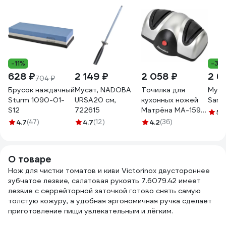
-11%
-30
628 ₽
2 149 ₽
2 058 ₽
2 6
704 ₽
Брусок наждачный
Мусат, NADOBA
Точилка для
Муса
Sturm 1090-01-
URSA20 см,
кухонных ножей
Samu
S12
722615
Матрёна MA-159
5
(
электрическая 40
4.7
(47)
4.7
(12)
4.2
(36)
Вт 00 8063
008063
О товаре
Нож для чистки томатов и киви Victorinox двустороннее
зубчатое лезвие, салатовая рукоять 7.6079.42 имеет
лезвие с серрейторной заточкой готово снять самую
толстую кожуру, а удобная эргономичная ручка сделает
приготовление пищи увлекательным и лёгким.