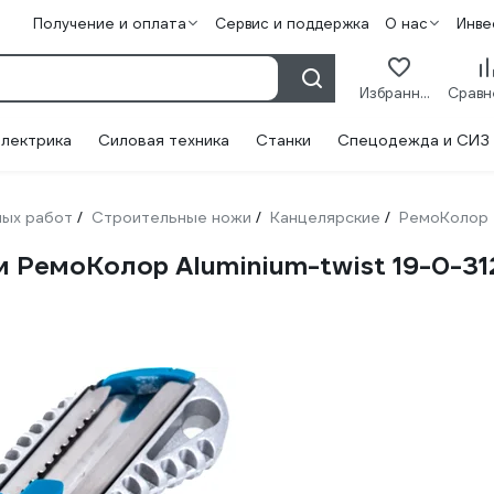
Получение и оплата
Сервис и поддержка
О нас
Инве
Избранное
лектрика
Силовая техника
Станки
Спецодежда и СИЗ
ных работ
Строительные ножи
Канцелярские
РемоКолор
/
/
/
м РемоКолор Aluminium-twist 19-0-31