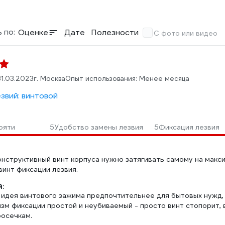
 по:
Оценке
Дате
Полезности
С фото или видео
31.03.2023
г. Москва
Опыт использования: Менее месяца
звий: винтовой
ояти
5
Удобство замены лезвия
5
Фиксация лезвия
онструктивный винт корпуса нужно затягивать самому на макси
винт фиксации лезвия.
:
 идея винтового зажима предпочтительнее для бытовых нужд, 
зм фиксации простой и неубиваемый - просто винт стопорит, в
осечкам.