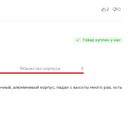
2
0
Товар куплен у нас
5
Качество корпуса
5
очный, алюминевый корпус, падал с высоты много раз, хоть