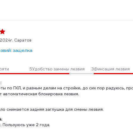
.2024
г. Саратов
звий: защелка
ояти
5
Удобство замены лезвия
3
Фиксация лезвия
:
ты по ГКЛ, и разным делам на стройке, до сих пор радуюсь, пр
т автоматическая блокировка лезвия.
ло снимается задняя заглушка для смены лезвия.
:
 Пользуюсь уже 2 года.