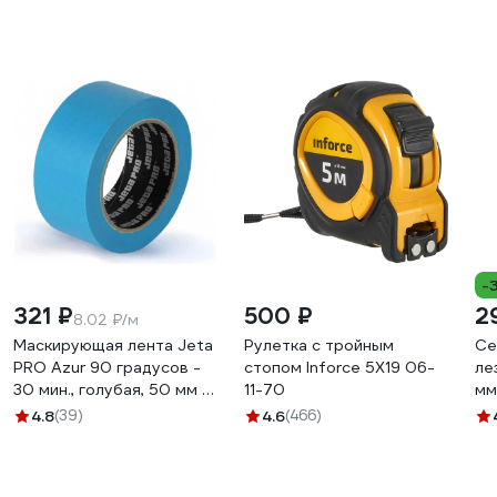
-
321 ₽
500 ₽
2
8.02 ₽/м
Маскирующая лента Jeta
Рулетка с тройным
Се
PRO Azur 90 градусов -
стопом Inforce 5Х19 06-
ле
30 мин., голубая, 50 мм х
11-70
мм
40 м 58490/50
4.8
(39)
4.6
(466)