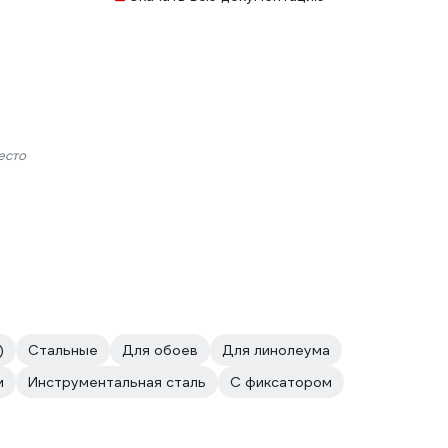
есто
)
Стальные
Для обоев
Для линолеума
м
Инструментальная сталь
С фиксатором