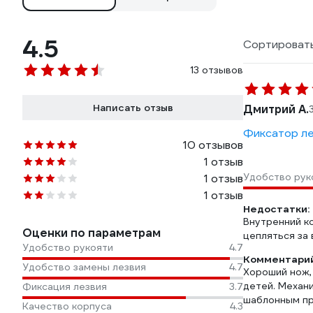
4.5
Сортировать
13 отзывов
Написать отзыв
Дмитрий А.
Фиксатор ле
10 отзывов
1 отзыв
Удобство рук
1 отзыв
1 отзыв
Недостатки:
Внутренний к
Оценки по параметрам
цепляться за 
Удобство рукояти
4.7
Комментарий
Удобство замены лезвия
4.7
Хороший нож,
детей. Механи
Фиксация лезвия
3.7
шаблонным пр
Качество корпуса
4.3