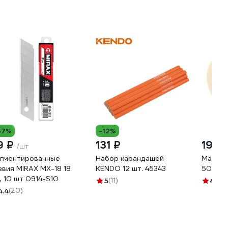
37%
-12%
9 ₽
131 ₽
199 
/шт
гментированные
Набор карандашей
Малярн
звия MIRAX MX-18 18
KENDO 12 шт. 45343
50x50,
, 10 шт 0914-S10
5
(11)
4.6
(7
4.4
(20)