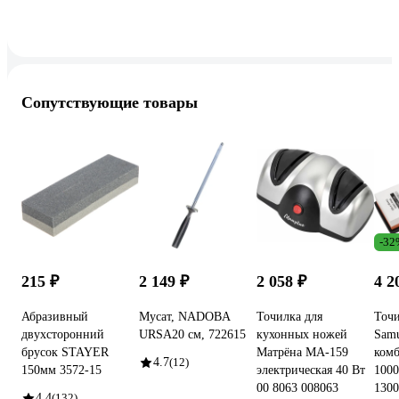
Сопутствующие товары
-32
215 ₽
2 149 ₽
2 058 ₽
4 2
Абразивный
Мусат, NADOBA
Точилка для
Точ
двухсторонний
URSA20 см, 722615
кухонных ножей
Samu
брусок STAYER
Матрёна MA-159
ком
4.7
(12)
150мм 3572-15
электрическая 40 Вт
1000
00 8063 008063
130
4.4
(132)