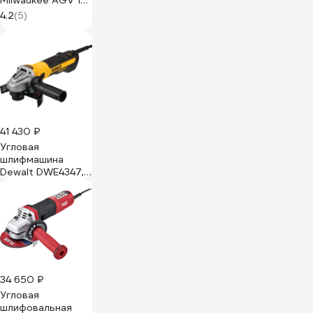
Milwaukee AGV 15-
125 XC
4.2
(5)
4933428120
41 430 ₽
Угловая
шлифмашина
Dewalt DWE4347,
1700 Вт, 125 мм,
10500 об/мин
DWE4347-QS
34 650 ₽
Угловая
шлифовальная