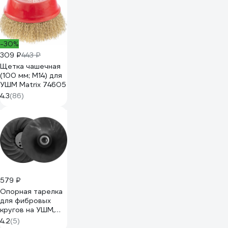
-30%
309 ₽
443 ₽
Щетка чашечная
(100 мм; М14) для
УШМ Matrix 74605
4.3
(86)
579 ₽
Опорная тарелка
для фибровых
кругов на УШМ,
125 мм, М14-2
4.2
(5)