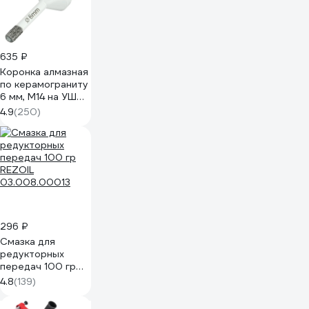
635 ₽
Коронка алмазная
по керамограниту
6 мм, M14 на УШМ
Diamond Industrial
4.9
(250)
DIDKVP06M14
296 ₽
Смазка для
редукторных
передач 100 гр
REZOIL
4.8
(139)
03.008.00013