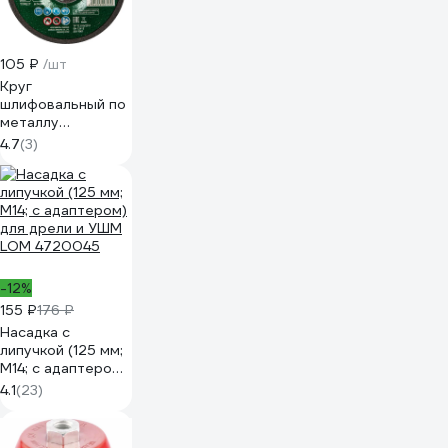
105 ₽
/шт
Круг
шлифовальный по
металлу
125x6x22.2 мм
4.7
(3)
СИБРТЕХ 744007
-12%
155 ₽
176 ₽
Насадка с
липучкой (125 мм;
М14; с адаптером)
для дрели и УШМ
4.1
(23)
LOM 4720045