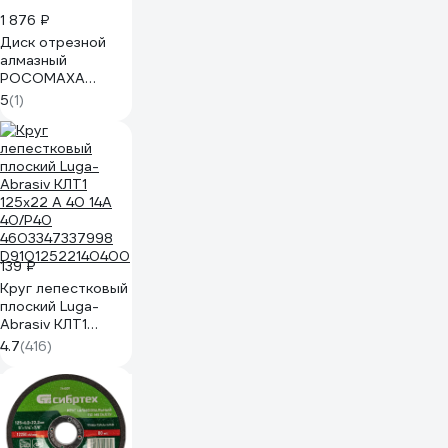
1 876 ₽
Диск отрезной
алмазный
РОСОМАХА
ШТРОБОРЕЗ
5
(1)
125х6.4 мм 110125
139 ₽
Круг лепестковый
плоский Luga-
Abrasiv КЛТ1
125х22 А 40 14А
4.7
(416)
40/Р40
4603347337998
D91012522140400