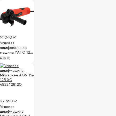
14 040 ₽
Угловая
шлифовальная
машина YATO 125
ММ, 1700 ВТ,
4.2
(11)
10000 ОБ/МИН
YT-821023
27 590 ₽
Угловая
шлифмашина