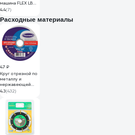
машина FLEX LB
17-11 125 230/CEE
4.4
(7)
447625
Расходные материалы
47 ₽
Круг отрезной по
металлу и
нержавеющей
стали (125х1,0х22
4.3
(432)
мм, A 54 S BF L)
Tsunami
D16101251022000