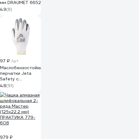
мм DRAUMET 6652
4.9
(8)
97 ₽
/шт
Маслобензостойкие
перчатки Jeta
Safety с
нитриловым
4.8
(91)
покрытием (МБС),
р.XL/10/ JN011-XL
979 ₽