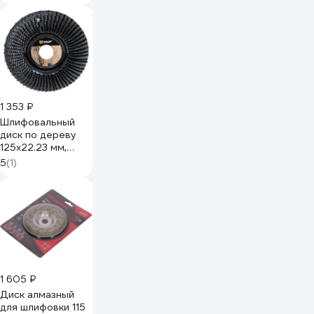
Vitatools PD-125-
FR
1 353 ₽
Шлифовальный
диск по дереву
125x22.23 мм,
изогнутый GRAFF
5
(1)
231125
1 605 ₽
Диск алмазный
для шлифовки 115