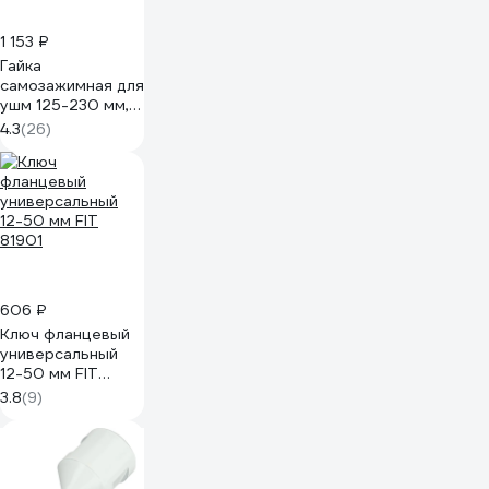
1 153 ₽
Гайка
самозажимная для
ушм 125-230 мм,
М14 (тип Bosch)
4.3
(26)
TORGWIN
T640658
606 ₽
Ключ фланцевый
универсальный
12-50 мм FIT
81901
3.8
(9)