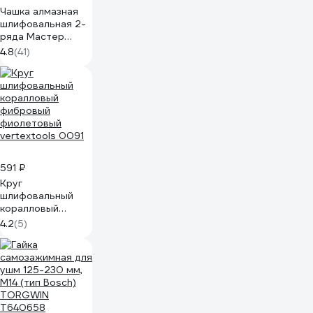
Чашка алмазная
шлифовальная 2-
ряда Мастер
(125х22.2 мм)
4.8
(41)
ПРАКТИКА 779-
608
591 ₽
Круг
шлифовальный
коралловый
фибровый
4.2
(5)
фиолетовый
vertextools 0091