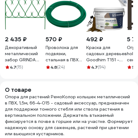
2 435 ₽
570 ₽
492 ₽
5 7
Декоративный
Проволока для
Краска для
Огра
металлический
подвязки,
садовых деревьев
holz
забор GRINDA
стальная в ПВХ
Goodhim T151 -
секци
РЕНЕССАНС
зелёный 25 м
2,5кг 27962
тисн
4.7
(15)
4.8
(24)
4.7
(94)
5
(
50x345см 422263
СИБРТЕХ 64380
WS0
О товаре
Опора для растений РемоКолор колышек металлический
в ПВХ, 1,5м, 66-4-015 - садовый аксессуар, предназначен
для поддержки тонкого стебля или ствола растения в
вертикальном положении. Держатель втыкаемый
фиксируется в почве в горшке или на участке. Формирует
надежную основу для саженцев, растений при цветении
или вьющихся кустарников.