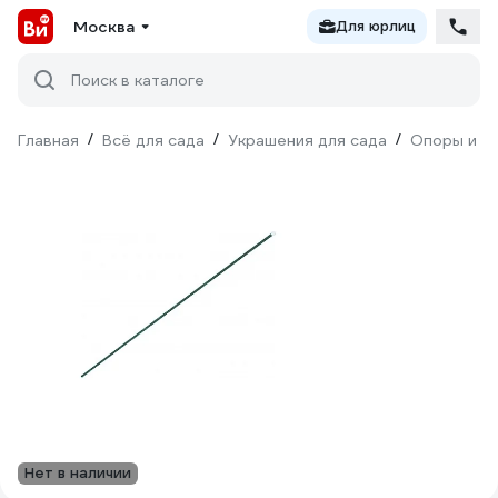
Москва
Для юрлиц
Поиск в каталоге
Главная
/
Всё для сада
/
Украшения для сада
/
Опоры и п
Нет в наличии