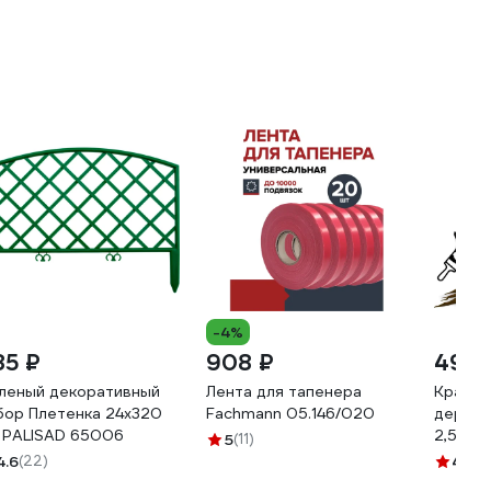
-4%
85 ₽
908 ₽
492 
леный декоративный
Лента для тапенера
Краска
бор Плетенка 24x320
Fachmann 05.146/020
деревь
 PALISAD 65006
2,5кг 
5
(11)
4.6
(22)
4.7
(9