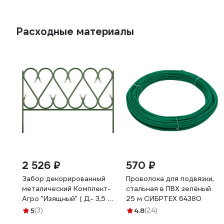
Расходные материалы
2 526 ₽
570 ₽
Забор декорированный
Проволока для подвязки,
металический Комплект-
стальная в ПВХ зелёный
Агро "Изящный" ( Д- 3,5 м,
25 м СИБРТЕХ 64380
В- 0,52 м ) (5 секций)
5
(3)
4.8
(24)
KA0221