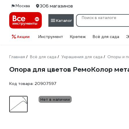
306 магазинов
Москва
Каталог
Акции
Инструмент
Крепеж
Всё для сада
Э
Главная
Всё для сада
Украшения для сада
Опоры и п
/
/
/
Опора для цветов РемоКолор мета
Код товара:
20907597
Нет в наличии