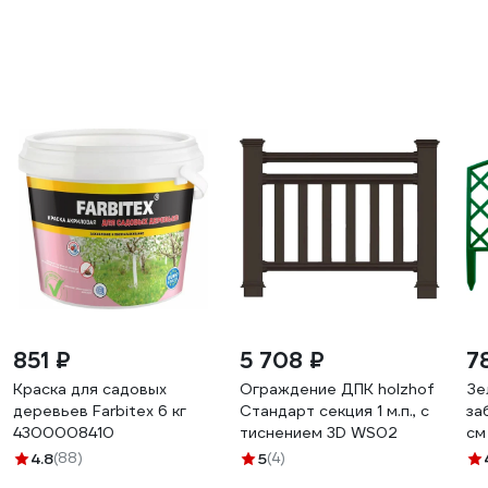
851 ₽
5 708 ₽
7
Краска для садовых
Ограждение ДПК holzhof
Зе
деревьев Farbitex 6 кг
Стандарт секция 1 м.п., с
за
4300008410
тиснением 3D WS02
см
4.8
(88)
5
(4)