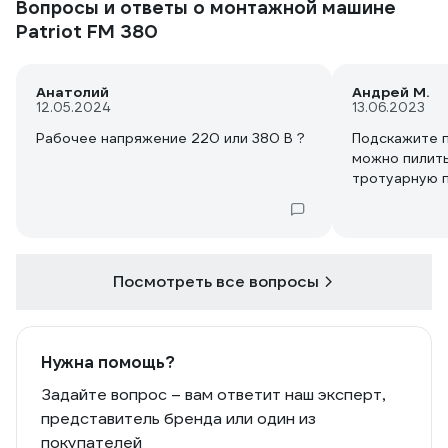
Вопросы и ответы о монтажной машине
обжаты похо
Patriot FM 380
Итог (на мой в
нет, не тот а
с аег, тот чу
Анатолий
Андрей М.
лучше, отраб
12.05.2024
13.06.2023
всего, но заг
морозе когда
Рабочее напряжение 220 или 380 В ?
Подскажите п
что бы побы
можно пилить
Но чуть в за
тротуарную 
удобная блок
переноски, т
вертикальной
Посмотреть все вопросы
Нужна помощь?
Задайте вопрос – вам ответит наш эксперт,
представитель бренда или один из
покупателей