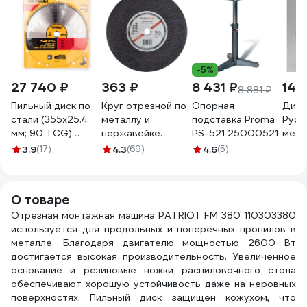
-5%
27 740 ₽
363 ₽
8 431 ₽
14 
8 881 ₽
Пильный диск по
Круг отрезной по
Опорная
Диск
стали (355х25.4
металлу и
подставка Proma
Руси
мм; 90 TCG)
нержавейке
PS-521 25000521
мета
DEWALT DT1927
(355х3.5х25.4 мм;
355x
3.9
(17)
4.3
(69)
4.6
(5)
A30; тип 41)
25.4
Flexione 10001218
000
О товаре
Отрезная монтажная машина PATRIOT FM 380 110303380
используется для продольных и поперечных пропилов в
металле. Благодаря двигателю мощностью 2600 Вт
достигается высокая производительность. Увеличенное
основание и резиновые ножки распиловочного стола
обеспечивают хорошую устойчивость даже на неровных
поверхностях. Пильный диск защищен кожухом, что