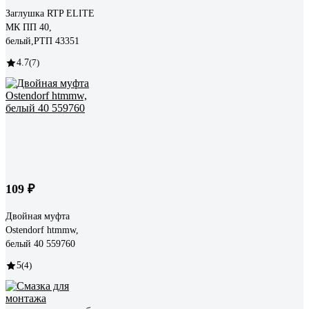
Заглушка RTP ELITE
МК ПП 40,
белый,РТП 43351
4.7
(7)
109 ₽
Двойная муфта
Ostendorf htmmw,
белый 40 559760
5
(4)