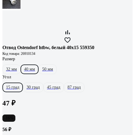
Отвод Ostendorf htbw, белый 40x15 559350
Код товара: 26910134
Размер
32 мм
40 мм
50 мм
Угол
15 град
30 град
45 град
87 град
47 ₽
-16%
56 ₽