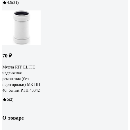
4.9
(31)
70 ₽
Муфта RTP ELITE
надвижная
ремонтная (без
перегородки) МК ПП
40, белый,РТП 43342
5
(2)
О товаре