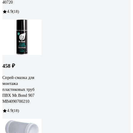
40720
4.9
(18)
458 ₽
Спрей-смазка для
монтажа
пластиковых труб
ПВХ Mr.Bond 907
MB4090700210
4.9
(18)