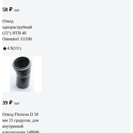
58 ₽
/шт
Отвод
однораструбный
(15°) HTB 40
Ostendorf 111100
4.9
(331)
39 ₽
/шт
Отвод Flextron D 50
мм 15 градусов, для
внутренней
канализации 148046