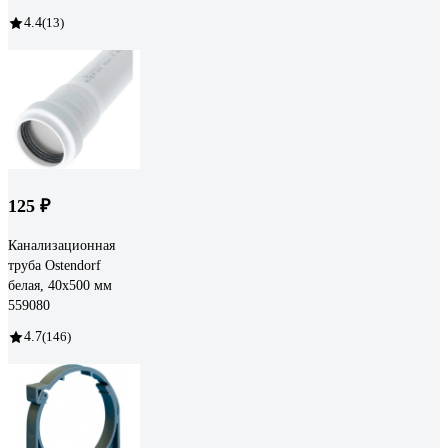
4.4
(13)
125 ₽
Канализационная
труба Ostendorf
белая, 40x500 мм
559080
4.7
(146)