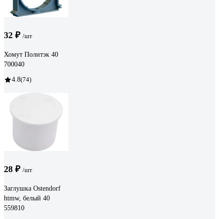
32 ₽
/шт
Хомут Политэк 40
700040
4.8
(74)
28 ₽
/шт
Заглушка Ostendorf
htmw, белый 40
559810