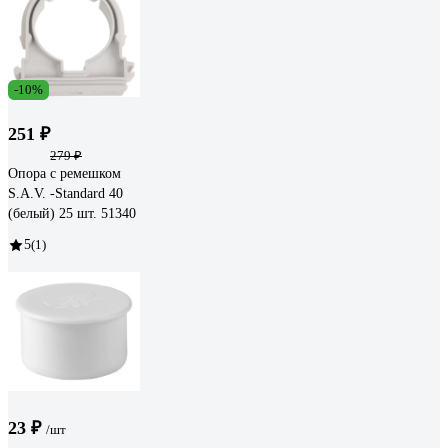
-10%
251 ₽
279 ₽
Опора с ремешком
S.A.V. -Standard 40
(белый) 25 шт. 51340
5
(1)
23 ₽
/шт