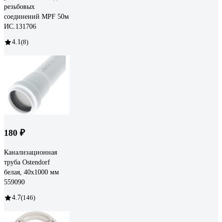
резьбовых
соединений MPF 50м
ИС.131706
4.1
(8)
180 ₽
Канализационная
труба Ostendorf
белая, 40x1000 мм
559090
4.7
(146)