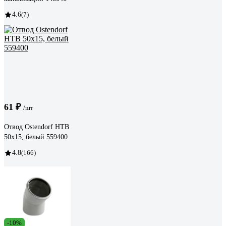
4.6
(7)
61 ₽
/шт
Отвод Ostendorf НТВ
50x15, белый 559400
4.8
(166)
-10%