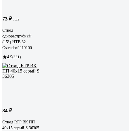
73 ₽
/шт
Отвод
однораструбный
(15°) HTB 32
Ostendorf 110100
4.9
(331)
84 ₽
Отвод RTP ВК ПП
40x15 серый S 36305