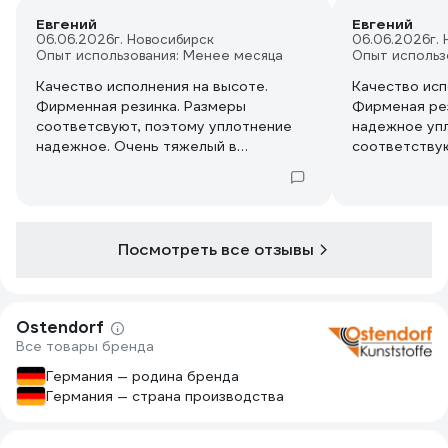
Евгений
Евгений
06.06.2026
г. Новосибирск
06.06.2026
г.
Опыт использования: Менее месяца
Опыт использ
Качество исполнения на высоте.
Качество исп
Фирменная резинка. Размеры
Фирменая ре
соответсвуют, поэтому уплотнение
надежное уп
надежное. Очень тяжелый в
соответствую
сравнении с обычным уголком.
доверие)
Бесшумность обнспечивает)
Посмотреть все отзывы
Ostendorf
Все товары бренда
Германия — родина бренда
Германия — страна производства