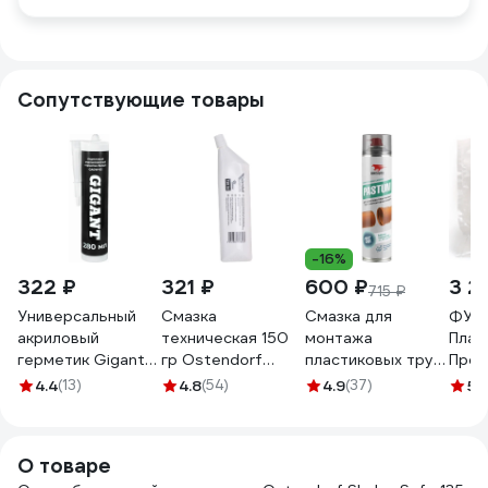
Сопутствующие товары
-16%
322 ₽
321 ₽
600 ₽
3 2
715 ₽
Универсальный
Смазка
Смазка для
ФУМ 
акриловый
техническая 150
монтажа
Плас
герметик Gigant
гр Ostendorf
пластиковых труб
Пром
белый, 280 мл
881800
системы
0,1х1
4.4
(13)
4.8
(54)
4.9
(37)
5
(1
GAGW-03
канализации
ЗВ-
ВМПАВТО
PASTUM 400мл
О товаре
флакон-аэрозоль