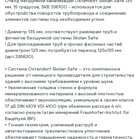
Отвод бесшумной канализации Ostendorf Skolan Safe 135
8111
мм. 15 градусов, SKB 336100 - используется для
обустройства поворотов трубопровода и соединению
элементов системы под необходимым углом.
! Диаметр 135 мм. соответствует размерам труб и
фитингов бесшумной системы Skolan Safe.
! Для присоединения труб и прочих фасонных частей
диаметром 125 мм, потребуется переход 125х135 мм.
(арт.336820)
• Система Ostendorf Skolan Safe – это комплексное
решение от немецкого производителя для строительства
зданий с высокими требованиями к уровню шума.
• Увеличенная толщина стенок и формула
минерализованного материала с высокой плотностью
обеспечивают звукоизоляцию, уникальную в своем классе
17 дБ DIN 4109 VDI 4100 (при объемном расходе 4 л/с
согласно результатам измерений Fraunhofer-Institut für
Bauphysik IBP).
• Точная геометрия, усиленный раструб и
запатентованное трехлепестковое уплотнение
обеспечивают повышенную надежность и герметичность