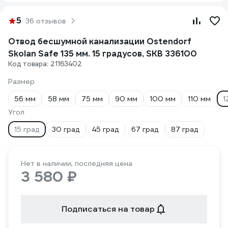
5
36 отзывов
Отвод бесшумной канализации Ostendorf
Skolan Safe 135 мм. 15 градусов, SKB 336100
Код товара: 21163402
Размер
56 мм
58 мм
75 мм
90 мм
100 мм
110 мм
1
Угол
15 град
30 град
45 град
67 град
87 град
Нет в наличии, последняя цена
3 580 ₽
Подписаться на товар