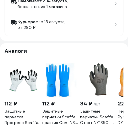
Самовывоз:
c 14 августа,
бесплатно
, из 1 магазина
Курьером:
c 15 августа,
от 290 ₽
Аналоги
112 ₽
112 ₽
34 ₽
222
/шт
Защитные
Защитные
Защитные
Перч
перчатки
перчатки Scaffa
перчатки Scaffa
Рубе
Прогресс Scaffa
практик Cem N38
Старт NY1350-
DY13