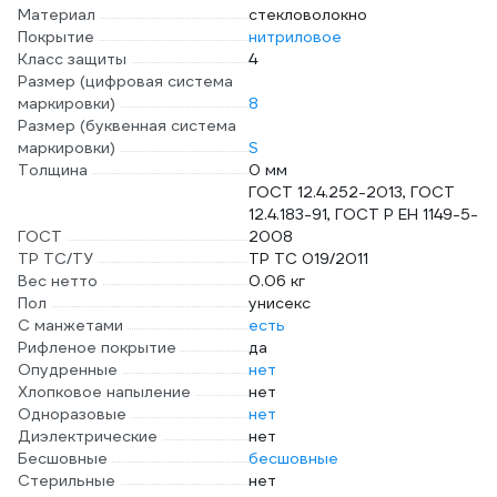
Материал
стекловолокно
Покрытие
нитриловое
Класс защиты
4
Размер (цифровая система
маркировки)
8
Размер (буквенная система
маркировки)
S
Толщина
0 мм
ГОСТ 12.4.252-2013, ГОСТ
12.4.183-91, ГОСТ Р ЕН 1149-5-
ГОСТ
2008
ТР ТС/ТУ
ТР ТС 019/2011
Вес нетто
0.06 кг
Пол
унисекс
С манжетами
есть
Рифленое покрытие
да
Опудренные
нет
Хлопковое напыление
нет
Одноразовые
нет
Диэлектрические
нет
Бесшовные
бесшовные
Стерильные
нет