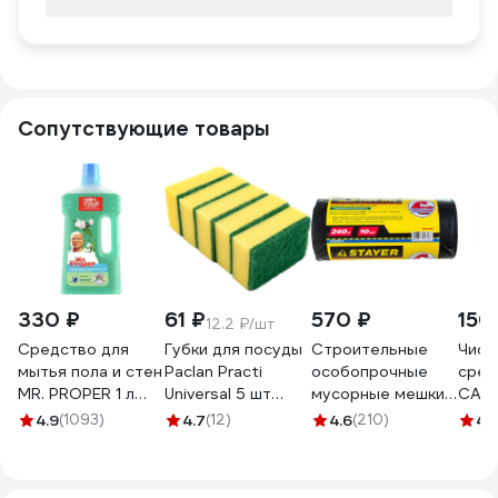
Сопутствующие товары
330 ₽
61 ₽
570 ₽
150
12.2 ₽/шт
Средство для
Губки для посуды
Строительные
Чист
мытья пола и стен
Paclan Practi
особопрочные
сред
MR. PROPER 1 л
Universal 5 шт
мусорные мешки
САНР
Горный ручей и
42598413
STAYER Heavy
унив
4.9
(1093)
4.7
(12)
4.6
(210)
4.
прохлада MP-
4610015984132
Duty 240 л, 10 шт
паст
81519421
39157-240
0001008322