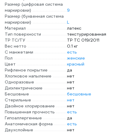
Размер (цифровая система
маркировки)
9
Размер (буквенная система
маркировки)
L
Материал
латекс
Тип поверхности
текстурированная
ТР ТС/ТУ
ТР ТС 019/2011
Вес нетто
0.1 кг
С манжетами
есть
Пол
женские
Цвет
красный
Рифленое покрытие
да
Хлопковое напыление
нет
Одноразовые
нет
Диэлектрические
нет
Бесшовные
бесшовные
Стерильные
нет
Двойное хлорирование
нет
Повышенная прочность
есть
Гипоаллергенные
да
Анатомическая форма
есть
Двухслойные
нет