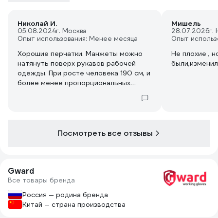
Николай И.
Мишель
05.08.2024
г. Москва
28.07.2026
г.
Опыт использования: Менее месяца
Опыт использ
Хорошие перчатки. Манжеты можно
Не плохие , н
натянуть поверх рукавов рабочей
были,изменил
одежды. При росте человека 190 см, и
более менее пропорциональных
руках, получается примерно до
середины локтя (общая длина
перчаток указана в описании - 390
мм).
Посмотреть все отзывы
Gward
Все товары бренда
Россия — родина бренда
Китай — страна производства