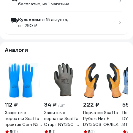
бесплатно
, из 1 магазина
Курьером:
c 15 августа,
от 290 ₽
Аналоги
112 ₽
34 ₽
222 ₽
590
/шт
Защитные
Защитные
Перчатки Scaffa
Перч
перчатки Scaffa
перчатки Scaffa
Рубеж Нит Е
DY13
практик Cem N38
Старт NY1350-
DY1350S-OR/BLK
8 Ру
от химических
G/BLK-8 от
от порезов
поре
5
(11)
5
(1)
5
(1)
4
(1