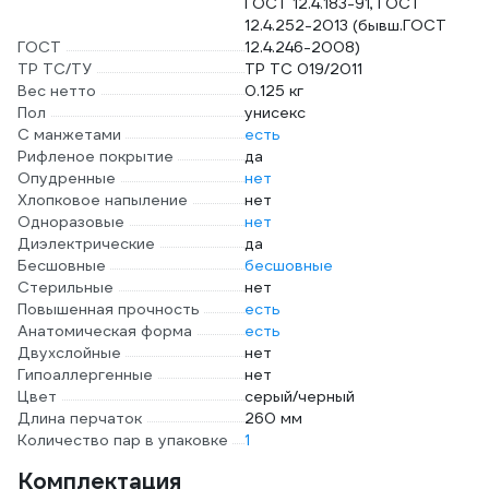
ГОСТ 12.4.183-91, ГОСТ
12.4.252-2013 (бывш.ГОСТ
ГОСТ
12.4.246-2008)
ТР ТС/ТУ
ТР ТС 019/2011
Вес нетто
0.125 кг
Пол
унисекс
С манжетами
есть
Рифленое покрытие
да
Опудренные
нет
Хлопковое напыление
нет
Одноразовые
нет
Диэлектрические
да
Бесшовные
бесшовные
Стерильные
нет
Повышенная прочность
есть
Анатомическая форма
есть
Двухслойные
нет
Гипоаллергенные
нет
Цвет
серый/черный
Длина перчаток
260 мм
Количество пар в упаковке
1
Комплектация