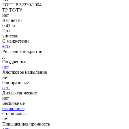
ГОСТ Р 52239-2004
ТР ТС/ТУ
нет
Вес нетто
0.43 кг
Пол
унисекс
С манжетами
есть
Рифленое покрытие
да
Опудренные
нет
Хлопковое напыление
нет
Одноразовые
есть
Диэлектрические
нет
Бесшовные
бесшовные
Стерильные
нет
Повышенная прочность