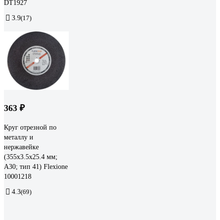
DT1927
3.9
(17)
363 ₽
Круг отрезной по
металлу и
нержавейке
(355х3.5х25.4 мм;
A30; тип 41) Flexione
10001218
4.3
(69)