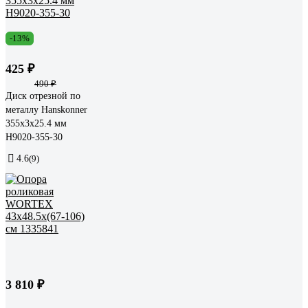
-13%
425 ₽
490 ₽
Диск отрезной по
металлу Hanskonner
355x3x25.4 мм
H9020-355-30
4.6
(9)
3 810 ₽