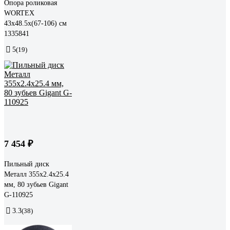
Опора роликовая
WORTEX
43x48.5x(67-106) см
1335841
5
(19)
7 454 ₽
Пильный диск
Металл 355x2.4x25.4
мм, 80 зубьев Gigant
G-110925
3.3
(38)