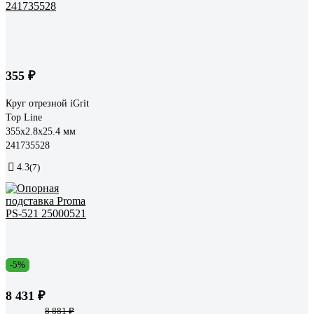
355 ₽
Круг отрезной iGrit
Top Line
355x2.8x25.4 мм
241735528
4.3
(7)
-5%
8 431 ₽
8 881 ₽