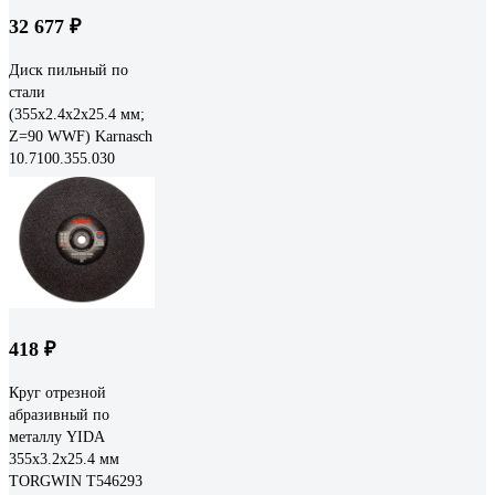
32 677 ₽
Диск пильный по
стали
(355х2.4х2х25.4 мм;
Z=90 WWF) Karnasch
10.7100.355.030
418 ₽
Круг отрезной
абразивный по
металлу YIDA
355x3.2x25.4 мм
TORGWIN T546293