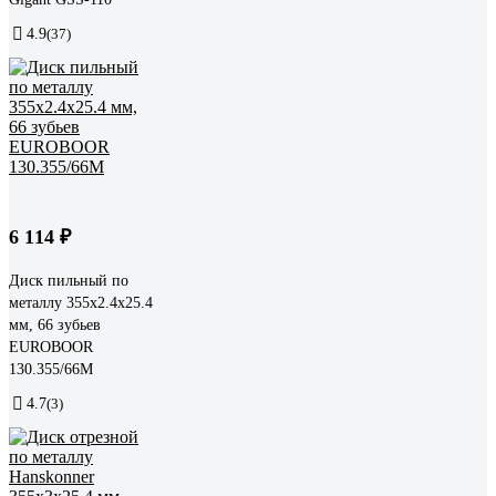
4.9
(37)
6 114 ₽
Диск пильный по
металлу 355х2.4х25.4
мм, 66 зубьев
EUROBOOR
130.355/66M
4.7
(3)