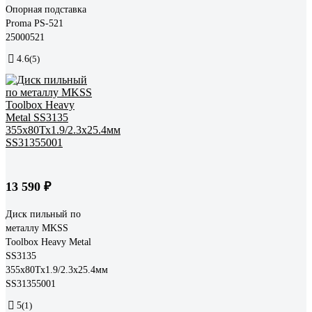
Опорная подставка
Proma PS-521
25000521
4.6
(5)
13 590 ₽
Диск пильный по
металлу MKSS
Toolbox Heavy Metal
SS3135
355x80Тх1.9/2.3x25.4мм
SS31355001
5
(1)