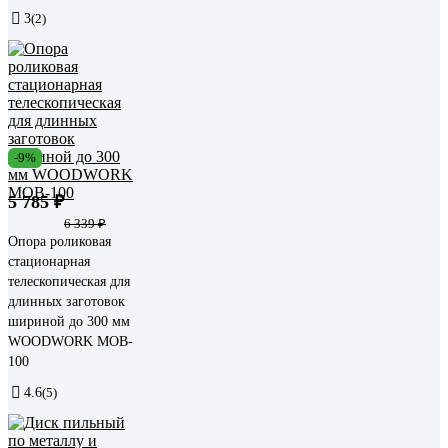
3
(2)
-9%
5 785 ₽
6 339 ₽
Опора роликовая
стационарная
телескопическая для
длинных заготовок
шириной до 300 мм
WOODWORK MOB-
100
4.6
(5)