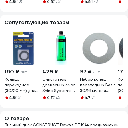
24Z) Inforce 11-01-
мм; Z24) CMT
(190х30х1,65 мм;
ATB 
4.9
(43)
4.8
(136)
4.8
(170)
5
(
604
271.190.24M
Z24) DEWALT DT
286.
10304
Сопутствующие товары
160 ₽
429 ₽
97 ₽
172
/шт
/шт
Кольцо
Очиститель
Набор колец
Коль
переходное
древесных смол
переходных Basis
пере
(30/20 мм) для
Shine Systems
30/16 мм для
(30/
дисков ПРАКТИКА
ResinOFF 750 мл
дисков, толщина
диск
4.9
(16)
4.7
(125)
4.7
(7)
4.
776-768
SS876
1.5 и 1.2 мм, 2 шт
776-
MONOGRAM 087-
386
О товаре
Пильный диск CONSTRUCT Dewalt DT1944 предназначен