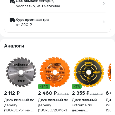
Самовывоз:
сегодня,
бесплатно
, из 1 магазина
Курьером:
завтра,
от 290 ₽
Аналоги
-24%
-3%
2 112 ₽
2 460 ₽
2 355 ₽
6 0
3 221 ₽
2 440 ₽
Диск пильный по
Диск пильный по
Диск пильный
Диск
дереву
дереву
Extreme по
WOO
(190х30х1,4 мм;
(190х30/20/16х1,7/1,1
дереву
190x3