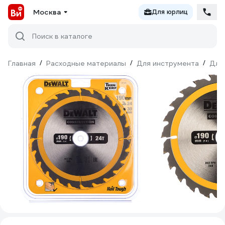
Москва
Для юрлиц
Поиск в каталоге
Главная
/
Расходные материалы
/
Для инструмента
/
Для