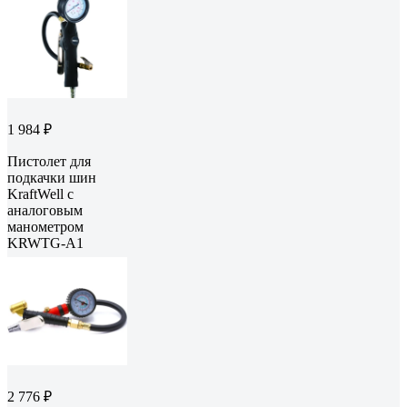
1 984 ₽
Пистолет для
подкачки шин
KraftWell с
аналоговым
манометром
KRWTG-A1
2 776 ₽