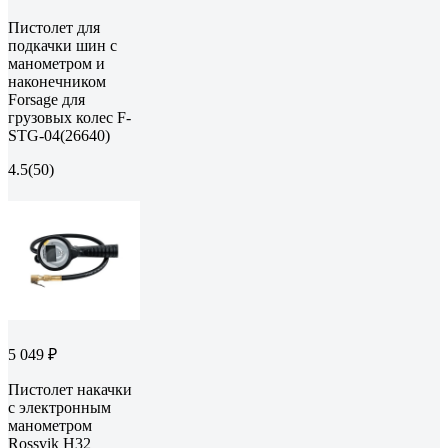
Пистолет для
подкачки шин с
манометром и
наконечником
Forsage для
грузовых колес F-
STG-04(26640)
4.5
(50)
5 049 ₽
Пистолет накачки
с электронным
манометром
Rossvik H32