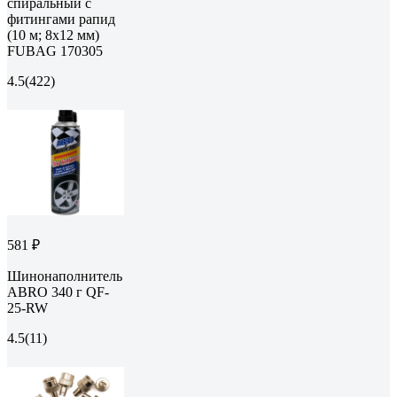
спиральный с
фитингами рапид
(10 м; 8x12 мм)
FUBAG 170305
4.5
(422)
581 ₽
Шинонаполнитель
ABRO 340 г QF-
25-RW
4.5
(11)