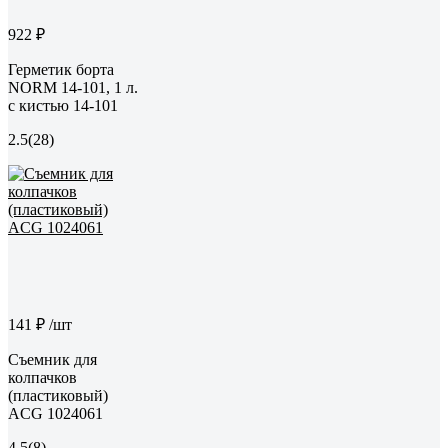
922 ₽
Герметик борта
NORM 14-101, 1 л.
с кистью 14-101
2.5
(28)
141 ₽
/шт
Съемник для
колпачков
(пластиковый)
ACG 1024061
4.5
(8)