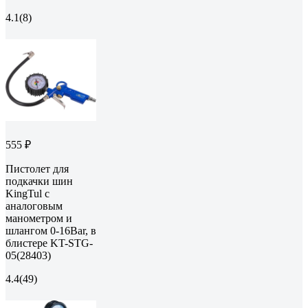
4.1
(8)
555 ₽
Пистолет для
подкачки шин
KingTul с
аналоговым
манометром и
шлангом 0-16Bar, в
блистере KT-STG-
05(28403)
4.4
(49)