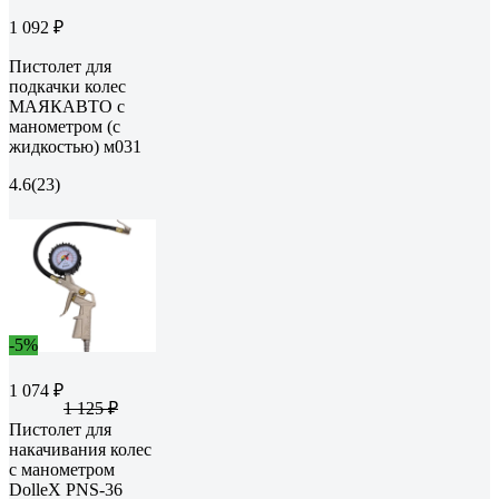
1 092 ₽
Пистолет для
подкачки колес
МАЯКАВТО с
манометром (с
жидкостью) м031
4.6
(23)
-5%
1 074 ₽
1 125 ₽
Пистолет для
накачивания колес
с манометром
DolleX PNS-36