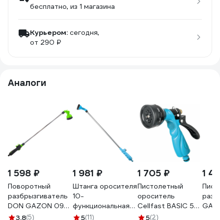
бесплатно
, из 1 магазина
Курьером:
сегодня,
от 290 ₽
Аналоги
1 598 ₽
1 981 ₽
1 705 ₽
1 4
Поворотный
Штанга оросителя
Пистолетный
Пист
разбрызгиватель
10-
ороситель
разб
DON GAZON 096-
функциональная
Cellfast BASIC 52-
GAZO
6301 42308
Cellfast BASIC 52-
320
4230
3.8
(5)
5
(11)
5
(2)