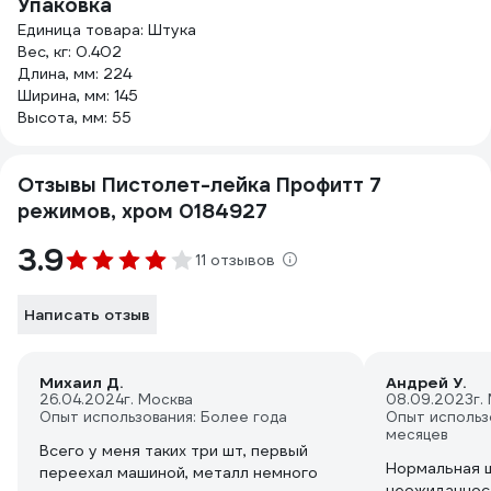
Упаковка
Единица товара: Штука
Вес, кг: 0.402
Длина, мм: 224
Ширина, мм: 145
Высота, мм: 55
Отзывы Пистолет-лейка Профитт 7
режимов, хром 0184927
3.9
11 отзывов
Написать отзыв
Михаил Д.
Андрей У.
26.04.2024
г. Москва
08.09.2023
г.
Опыт использования: Более года
Опыт использ
месяцев
Всего у меня таких три шт, первый
Нормальная ш
переехал машиной, металл немного
неожиданнос