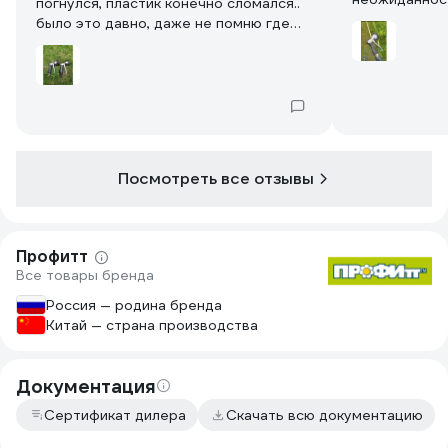
погнулся, пластик конечно сломался..
было это давно, даже не помню где
брал..
На второй наступили на замерзший,
сломался в коннекторе.. забил туда
соединитель шлангов и пользуюсь
дальше. Покупал в Boutte
Посмотреть все отзывы
Третий покупался здесь, на ви,
работает год как
Профитт
Все товары бренда
Россия — родина бренда
Китай — страна производства
Документация
Сертификат дилера
Скачать всю документацию