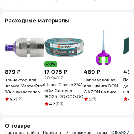
340
Расходные материалы
-18%
879 ₽
17 075 ₽
489 ₽
434
20 940 ₽
Коннектор для
Направляющая
Подс
Шланг Classic 3/4",
шланга MasterProf
для шланга DON
держ
50м Gardena
3/4 с аквастопом
GAZON на пике, 2
шлан
18025-20.000.00
соединитель
ролика 1/6/24
МУЛ
4.7
(12)
5
(6)
4.
латунь
4.7
(116)
096-3002 42331
213
ДС.070679.ИМ
О товаре
Пистолет-лейка Профитт 7 режимов, хром 0184927