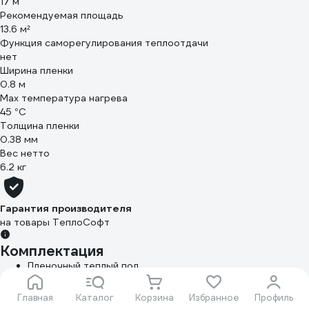
17 м
Рекомендуемая площадь
13.6 м²
Функция саморегулирования теплоотдачи
нет
Ширина пленки
0.8 м
Max температура нагрева
45 °С
Толщина пленки
0.38 мм
Вес нетто
6.2 кг
Гарантия производителя
на товары ТеплоСофт
Комплектация
Пленочный теплый пол
Электронный терморегулятор с датчиком температуры
Монтажные провода
Главная
Каталог
Корзина
Избранное
Профиль
Монтажные клипсы (кол-во на фото)