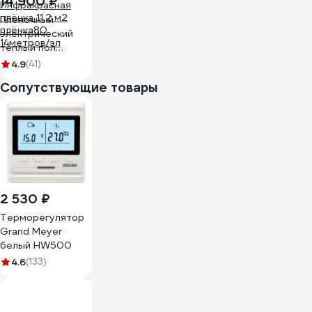
14 900 ₽
Пленочный
электрический
теплый пол
ТеплоСофт
4.9
(41)
11,2м.кв. ширина
Сопутствующие товары
80 см с
электронным
терморегулятором.
Инфракрасная
плёнка 11,2 м2
плёнка80
14метров/эл
2 530 ₽
Терморегулятор
Grand Meyer
белый HW500
4.6
(133)