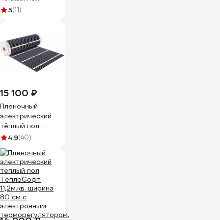
ТеплоСофт
5
(11)
15,2м.кв. ширина
80 см с умным wi-
fi
терморегулятором,
инфракрасная
плёнка 15,2 м2
плёнка80
19метров/М2
15 100 ₽
Плёночный
электрический
тёплый пол
ТеплоСофт
4.9
(40)
11,2м.кв. ширина
80 см с
сенсорным
терморегулятором,
инфракрасная
плёнка 11,2 м2
плёнка80
14метров/сенс