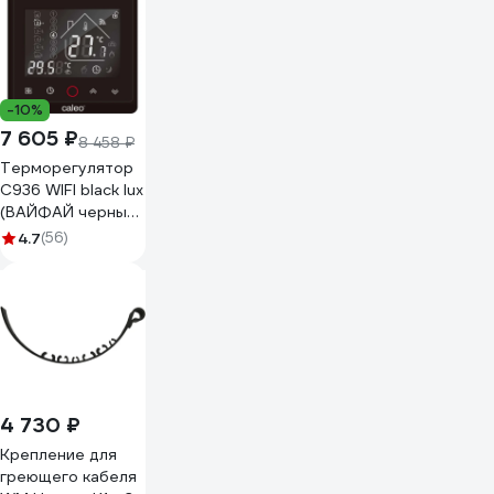
-10%
7 605 ₽
8 458 ₽
Терморегулятор
C936 WIFI black lux
(ВАЙФАЙ черный
люкс) Caleo
4.7
(56)
0К-00000740
4 730 ₽
Крепление для
греющего кабеля