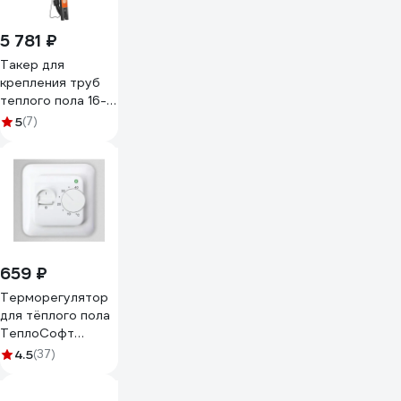
5 781 ₽
Такер для
крепления труб
теплого пола 16-
20 мм TEBO T-
5
(7)
МО.Т.16-20.RU
659 ₽
Терморегулятор
для тёплого пола
ТеплоСофт
механический RTC
4.5
(37)
70.26 белый 7026