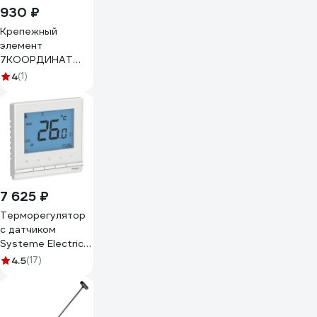
930 ₽
Крепежный
элемент
7КООРДИНАТ
KBI-RC-ST ОЦ 0,8
4
(1)
мм, 10 шт
ВИ7ККЭОЦ0810
7 625 ₽
Терморегулятор
с датчиком
Systeme Electric
(Schneider
4.5
(17)
Electric)
AtlasDesign,
Белый, +5 до
+35C, 16 A