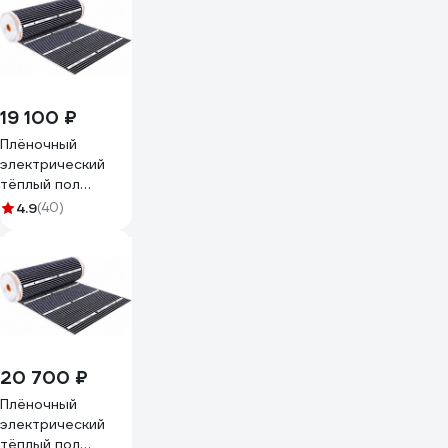
fi
терморегулятором,
инфракрасная
плёнка 14,4 м2
плёнка80
18метров/М2
19 100 ₽
Плёночный
электрический
тёплый пол
ТеплоСофт
4.9
(40)
15,2м.кв. ширина
80 см с
сенсорным
терморегулятором,
инфракрасная
плёнка 15,2 м2
плёнка80
19метров/сенс
20 700 ₽
Плёночный
электрический
тёплый пол