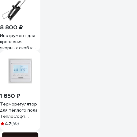
ATN000138
8 800 ₽
Инструмент для
крепления
якорных скоб к
теплоизоляционным
матам ТАКЕР
Sankom для скоб
37-55 мм
01ANCTL
1 650 ₽
Терморегулятор
для тёплого пола
ТеплоСофт
электронный
4.7
(46)
E51.716 белый
51716