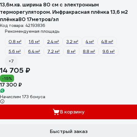
13,6м.кв. ширина 80 см с электронным
терморегулятором. Инфракрасная плёнка 13,6 м2
плёнка80 17метров/эл
Код товара: 42193836
Рекомендуемая площадь
0.8 м²
1.6 м²
2.4 м²
3.2 м²
4 м²
4.8 м²
5.6 м²
6.4 м²
7.2 м²
8 м²
8.8 м²
9.6 м²
+7
14 705 ₽
-15%
17 300 ₽
Начислим 173 бонуса
В корзину
Быстрый заказ