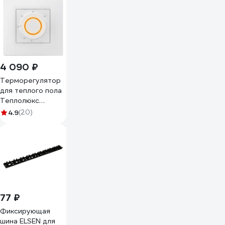
4 090 ₽
Терморегулятор
для теплого пола
Теплолюкс
LumiSmart 25
4.9
(20)
2239191
77 ₽
Фиксирующая
шина ELSEN для