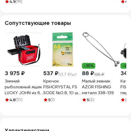
125/014 4950-014
BRAID Pink 125/012
GAME х4 BRAID
Moss
4.9
(18)
4.
LJ4110-012
Fluo Green 125/012
125/0
LJ4115-012
Сопутствующие товары
-35%
-28
3 975 ₽
537 ₽
88 ₽
340
53.7 ₽/шт
135 ₽
Зимний
Крючок
Малый зевник
Кату
рыболовный ящик
FISHCRYSTAL FS
AZOR FISHING
FISHING S
LUCKY JOHN из 6-
SODE №0.8, 10 шт
металл 338-139
пере
ти частей LJ2050
10006-008F
фрикц
4.8
(10)
5
(1)
5
(2)
3
(
метал
леск
142-
Характеристики