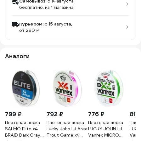
Самовывоз:
c 14 августа,
бесплатно
, из 1 магазина
Курьером:
c 15 августа,
от 290 ₽
Аналоги
799 ₽
792 ₽
776 ₽
817
Плетеная леска
Плетенная леска
Плетеная леска
Плет
SALMO Elite х4
Lucky John LJ Area
LUCKY JOHN LJ
LUCK
BRAID Dark Gray
Trout Game х4
Vanrex MICRO
Vanr