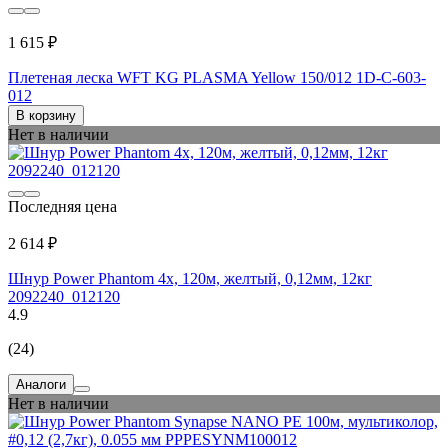
1 615 ₽
Плетеная леска WFT KG PLASMA Yellow 150/012 1D-C-603-
012
В корзину
Нет в наличии
Последняя цена
2 614 ₽
Шнур Power Phantom 4x, 120м, желтый, 0,12мм, 12кг
2092240_012120
4.9
(24)
Аналоги
Нет в наличии