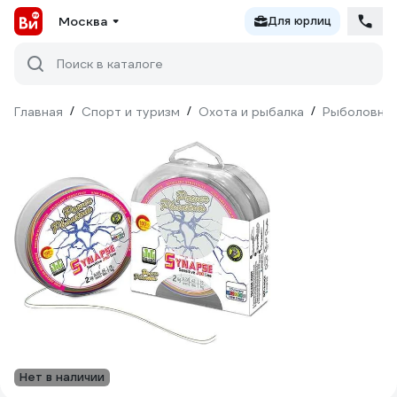
Москва
Для юрлиц
Поиск в каталоге
Главная
/
Спорт и туризм
/
Охота и рыбалка
/
Рыболовны
Нет в наличии