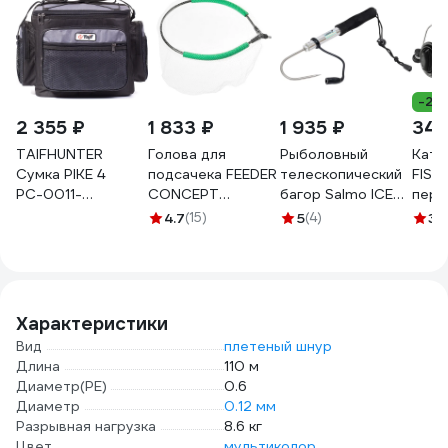
-28
2 355 ₽
1 833 ₽
1 935 ₽
340
TAIFHUNTER
Голова для
Рыболовный
Кату
Сумка PIKE 4
подсачека FEEDER
телескопический
FISHING S
РС-0011-
CONCEPT
багор Salmo ICE
пере
310x240x260и
35х35см, леска
GAFF 62 ZG-62
фрикц
4.7
(15)
5
(4)
3
(
РС-0011-
FC3535-025LN
метал
310х240х260и
леск
142-
Характеристики
Вид
плетеный шнур
Длина
110 м
Диаметр(PE)
0.6
Диаметр
0.12 мм
Разрывная нагрузка
8.6 кг
Цвет
мультиколор