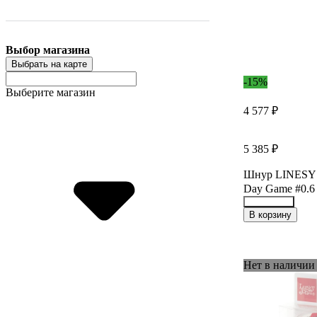
Выбор магазина
Выбрать на карте
-15%
Выберите магазин
4 577 ₽
5 385 ₽
Шнур LINESYS
Day Game #0.6
19839682
В корзину
Нет в наличии