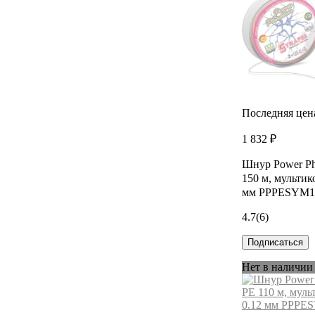
Последняя цен
1 832 ₽
Шнур Power Ph
150 м, мультико
мм PPPESYM1
4.7
(6)
Подписаться
Нет в наличии