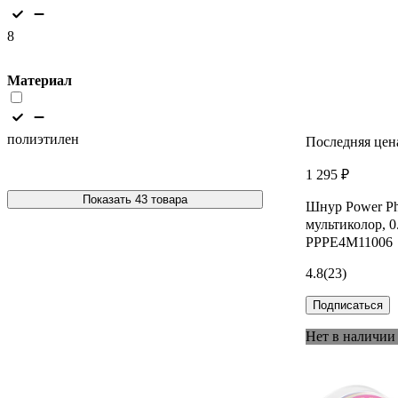
8
Материал
полиэтилен
Последняя цен
1 295 ₽
Показать 43 товара
Шнур Power Ph
мультиколор, 0.
PPPE4M11006
4.8
(23)
Подписаться
Нет в наличии