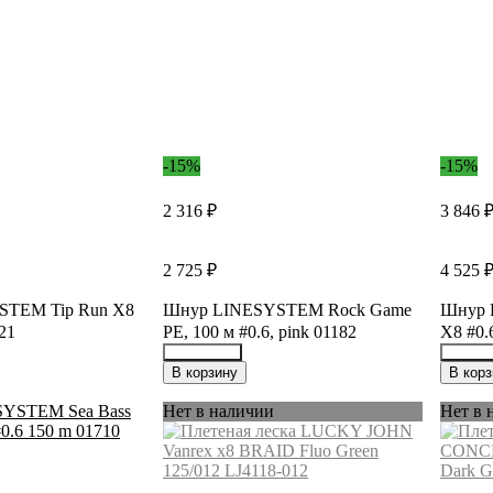
-15%
-15%
2 316 ₽
3 846 
2 725 ₽
4 525 
STEM Tip Run X8
Шнур LINESYSTEM Rock Game
Шнур 
421
PE, 100 м #0.6, pink 01182
X8 #0.6
19840774
19840
В корзину
В корз
Нет в наличии
Нет в 