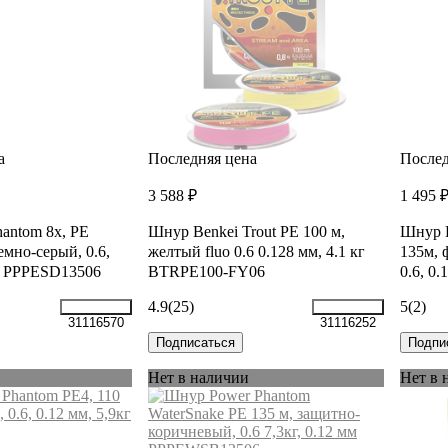
а
Последняя цена
Послед
3 588 ₽
1 495 
antom 8x, PE
Шнур Benkei Trout PE 100 м,
Шнур P
темно-серый, 0.6,
желтый fluo 0.6 0.128 мм, 4.1 кг
135м, 
кг PPPESD13506
BTRPE100-FY06
0.6, 0
4.9
(25)
5
(2)
31116570
31116252
Подписаться
Подпи
Нет в наличии
Нет в 