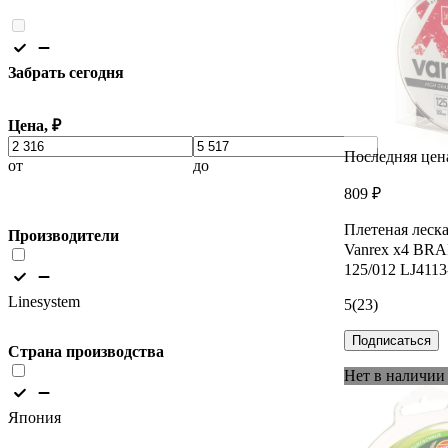
Забрать сегодня
Цена, ₽
Последняя цен
от
до
809 ₽
Плетеная лес
Производители
Vanrex х4 BRA
125/012 LJ4113
Linesystem
5
(23)
Подписаться
Страна производства
Нет в наличии
Япония