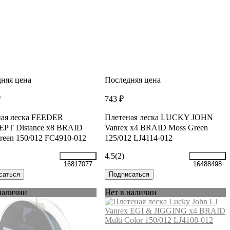
няя цена
Последняя цена
₽
743 ₽
ная леска FEEDER
Плетеная леска LUCKY JOHN
PT Distance х8 BRAID
Vanrex х4 BRAID Moss Green
reen 150/012 FC4910-012
125/012 LJ4114-012
4.5
(2)
16817077
16488498
саться
Подписаться
наличии
Нет в наличии