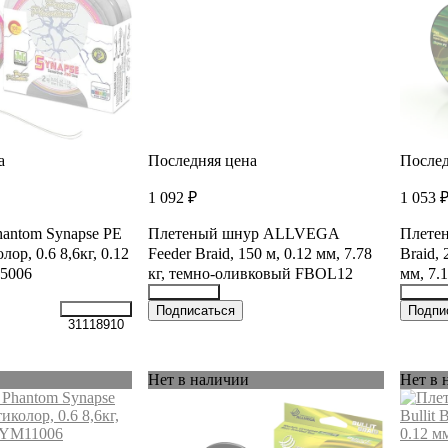
а
Последняя цена
Послед
1 092 ₽
1 053 
antom Synapse PE
Плетеный шнур ALLVEGA
Плете
лор, 0.6 8,6кг, 0.12
Feeder Braid, 150 м, 0.12 мм, 7.78
Braid,
5006
кг, темно-оливковый FBOL12
мм, 7.
18348265
18346
Подписаться
Подпи
31118910
Нет в наличии
Нет в 