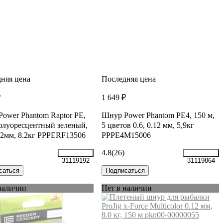
няя цена
Последняя цена
₽
1 649 ₽
ower Phantom Raptor PE,
Шнур Power Phantom PE4, 150 м,
флуоресцентный зеленый,
5 цветов 0.6, 0.12 мм, 5,9кг
.12мм, 8.2кг PPPERF13506
PPPE4M15006
4.8
(26)
31119192
31119864
саться
Подписаться
наличии
Нет в наличии