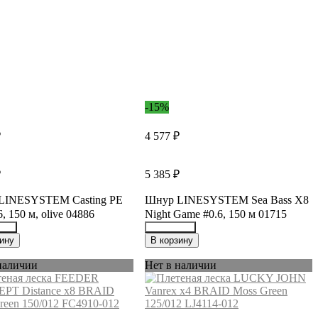
-15%
₽
4 577 ₽
₽
5 385 ₽
LINESYSTEM Casting PE
Шнур LINESYSTEM Sea Bass X8
, 150 м, olive 04886
Night Game #0.6, 150 м 01715
246
19840948
ину
В корзину
наличии
Нет в наличии