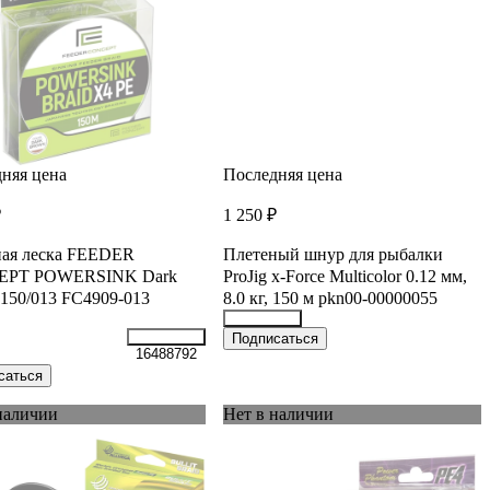
няя цена
Последняя цена
₽
1 250 ₽
ная леска FEEDER
Плетеный шнур для рыбалки
PT POWERSINK Dark
ProJig x-Force Multicolor 0.12 мм,
150/013 FC4909-013
8.0 кг, 150 м pkn00-00000055
31668711
Подписаться
16488792
саться
наличии
Нет в наличии