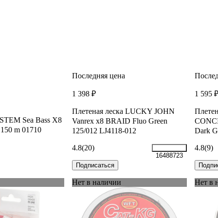
Последняя цена
Послед
1 398 ₽
1 595 
Плетеная леска LUCKY JOHN
Плете
TEM Sea Bass X8
Vanrex х8 BRAID Fluo Green
CONCE
 150 m 01710
125/012 LJ4118-012
Dark G
4.8
(20)
4.8
(9)
16488723
Подписаться
Подпи
Нет в наличии
Нет в 