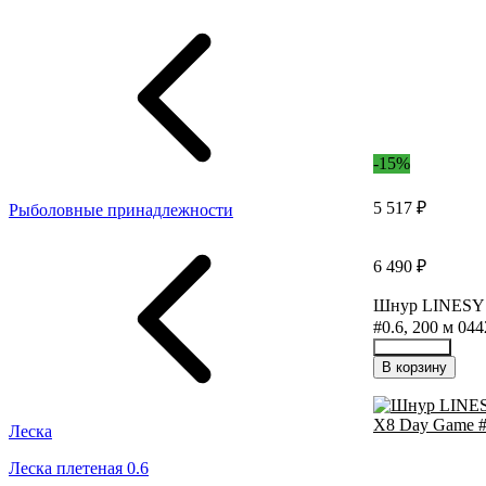
-15%
5 517 ₽
Рыболовные принадлежности
6 490 ₽
Шнур LINESY
#0.6, 200 м 04
19840798
В корзину
Леска
Леска плетеная 0.6