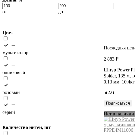
от
до
Цвет
Последняя цен
мультиколор
2 883 ₽
Шнур Power Ph
оливковый
Spider, 135 м, 
0.13 мм, 10.4
розовый
5
(22)
Подписаться
серый
Нет в наличии
Количество нитей, шт