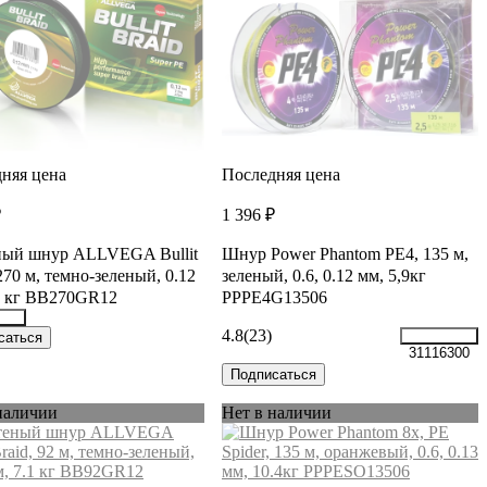
няя цена
Последняя цена
₽
1 396 ₽
ный шнур ALLVEGA Bullit
Шнур Power Phantom PE4, 135 м,
 270 м, темно-зеленый, 0.12
зеленый, 0.6, 0.12 мм, 5,9кг
1 кг BB270GR12
PPPE4G13506
4.8
(23)
987
саться
31116300
Подписаться
наличии
Нет в наличии