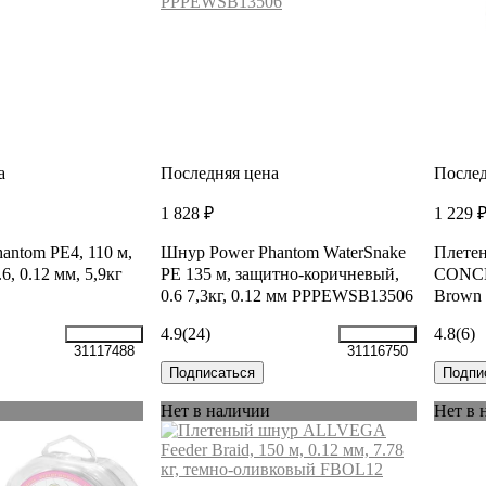
а
Последняя цена
Послед
1 828 ₽
1 229 
antom PE4, 110 м,
Шнур Power Phantom WaterSnake
Плете
6, 0.12 мм, 5,9кг
PE 135 м, защитно-коричневый,
CONCE
0.6 7,3кг, 0.12 мм PPPEWSB13506
Brown 
4.9
(24)
4.8
(6)
31117488
31116750
Подписаться
Подпи
Нет в наличии
Нет в 