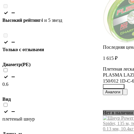
Высокий рейтинг
4 и 5 звезд
Последняя цен
Только с отзывами
1 615 ₽
Диаметр(PE)
Плетеная лес
PLASMA LAZER
150/012 1D-C-
0.6
26944592
Аналоги
Вид
Нет в наличии
плетеный шнур
Длина, м