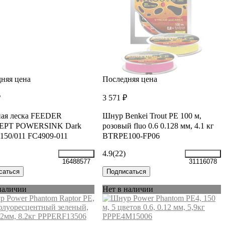
няя цена
Последняя цена
₽
3 571 ₽
ная леска FEEDER
Шнур Benkei Trout PE 100 м,
PT POWERSINK Dark
розовый fluo 0.6 0.128 мм, 4.1 кг
150/011 FC4909-011
BTRPE100-FP06
4.9
(22)
16488577
31116078
саться
Подписаться
наличии
Нет в наличии