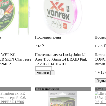
а
Последняя цена
Послед
792 ₽
1 755 
ка WFT KG
Плетенная леска Lucky John LJ
Плете
 SKIN Chartreuse
Area Trout Game х4 BRAID Pink
CONCE
659-012
125/012 LJ4110-012
Brown 
4.7
(13)
25862447
Аналоги
Подпи
Нет в наличии
Нет в 