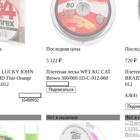
а
Последняя цена
Послед
5 122 ₽
726 ₽
ка LUCKY JOHN
Плетеная леска WFT KG CAT
Плетен
ID Fluo Orange
Brown 300/060 1D-C-912-060
BRAID 
-012
012
26944862
Подписаться
4.8
(4)
16488932
Подпи
Нет в наличии
Нет в 