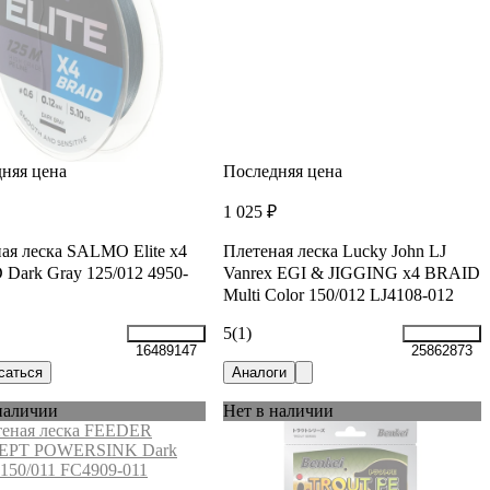
няя цена
Последняя цена
1 025 ₽
ая леска SALMO Elite х4
Плетеная леска Lucky John LJ
Dark Gray 125/012 4950-
Vanrex EGI & JIGGING х4 BRAID
Multi Color 150/012 LJ4108-012
5
(1)
16489147
25862873
саться
Аналоги
наличии
Нет в наличии